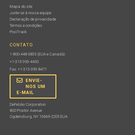
Mapa do site
Junte-se à nossa equipe
Declaração de privacidade
Termos e condições
PosiTrack
CONTATO
1-800-448-3835
(EUA e Canadá)
+1-315-393-4450
Fax: +1-315-393-8471
ENVIE-
NOS UM
E-MAIL
DeFelsko Corporation
800 Proctor Avenue
Ogdensburg, NY 13669-2205 EUA