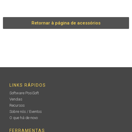
Retornar à página de acessórios
LINKS RÁPIDOS
Software PosiSoft
Vendas
Recursos
Sobre nós / Eventos
O que há de novo
FERRAMENTAS