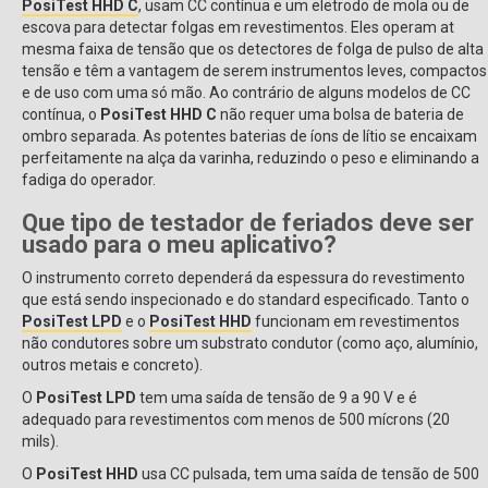
PosiTest HHD C
, usam CC contínua e um eletrodo de mola ou de
escova para detectar folgas em revestimentos. Eles operam at
mesma faixa de tensão que os detectores de folga de pulso de alta
tensão e têm a vantagem de serem instrumentos leves, compactos
e de uso com uma só mão. Ao contrário de alguns modelos de CC
contínua, o
PosiTest HHD C
não requer uma bolsa de bateria de
ombro separada. As potentes baterias de íons de lítio se encaixam
perfeitamente na alça da varinha, reduzindo o peso e eliminando a
fadiga do operador.
Que tipo de testador de feriados deve ser
usado para o meu aplicativo?
O instrumento correto dependerá da espessura do revestimento
que está sendo inspecionado e do standard especificado. Tanto o
PosiTest LPD
e o
PosiTest HHD
funcionam em revestimentos
não condutores sobre um substrato condutor (como aço, alumínio,
outros metais e concreto).
O
PosiTest LPD
tem uma saída de tensão de 9 a 90 V e é
adequado para revestimentos com menos de 500 mícrons (20
mils).
O
PosiTest HHD
usa CC pulsada, tem uma saída de tensão de 500