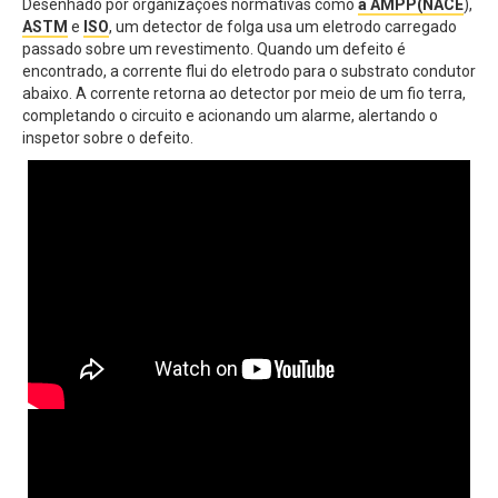
Desenhado por organizações normativas como
a AMPP
(NACE
),
ASTM
e
ISO
, um detector de folga usa um eletrodo carregado
passado sobre um revestimento. Quando um defeito é
encontrado, a corrente flui do eletrodo para o substrato condutor
abaixo. A corrente retorna ao detector por meio de um fio terra,
completando o circuito e acionando um alarme, alertando o
inspetor sobre o defeito.