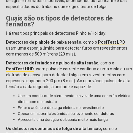
designs e formatos disponíveis, dependendo do fabricante e das
especificidades do trabalho que exige o teste de folga.
Quais são os tipos de detectores de
feriados?
Há três tipos principais de detectores Pinhole/Holiday:
Detectores de pinhole de baixa tensão
, como o
PosiTest LPD
usam uma esponja úmida para detectar furos em revestimentos
com menos de 500 mícrons (20 mils).
Detectores de feriados de pulso de alta tensão
, como o
PosiTest HHD
usam pulso de corrente contínua e uma mola ou um
eletrodo de escova para detectar folgas em revestimentos com
espessura superior a 200 µm (8 mils). Ao usar vários pulsos de alta
tensão a cada segundo, a unidade é capaz de:
Use um condutor de aterramento em vez de uma conexão elétrica
direta com o substrato
Evitar o acúmulo de carga elétrica no revestimento
Operar em superfícies úmidas ou levemente condutoras
Apresenta uma duração de bateria muito mais longa
Os detectores contínuos de folga de alta tensão,
como o