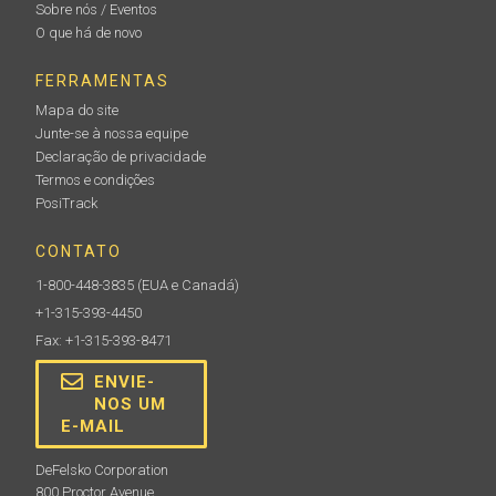
Sobre nós / Eventos
O que há de novo
FERRAMENTAS
Mapa do site
Junte-se à nossa equipe
Declaração de privacidade
Termos e condições
PosiTrack
CONTATO
1-800-448-3835
(EUA e Canadá)
+1-315-393-4450
Fax: +1-315-393-8471
ENVIE-
NOS UM
E-MAIL
DeFelsko Corporation
800 Proctor Avenue