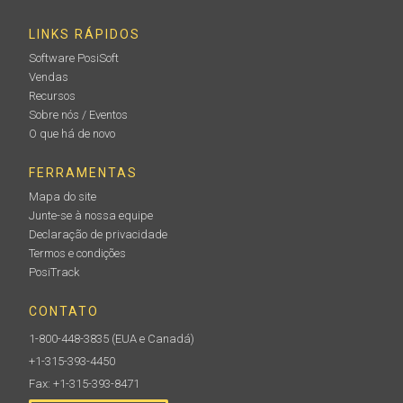
LINKS RÁPIDOS
Software PosiSoft
Vendas
Recursos
Sobre nós / Eventos
O que há de novo
FERRAMENTAS
Mapa do site
Junte-se à nossa equipe
Declaração de privacidade
Termos e condições
PosiTrack
CONTATO
1-800-448-3835
(EUA e Canadá)
+1-315-393-4450
Fax: +1-315-393-8471