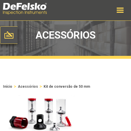
ACESSÓRIOS
>
>
Início
Acessórios
Kit de conversão de 50 mm