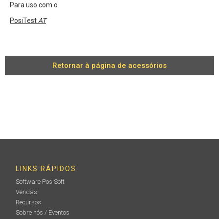
Para uso com o
PosiTest
AT
Retornar à página de acessórios
LINKS RÁPIDOS
Software PosiSoft
Vendas
Recursos
Sobre nós / Eventos