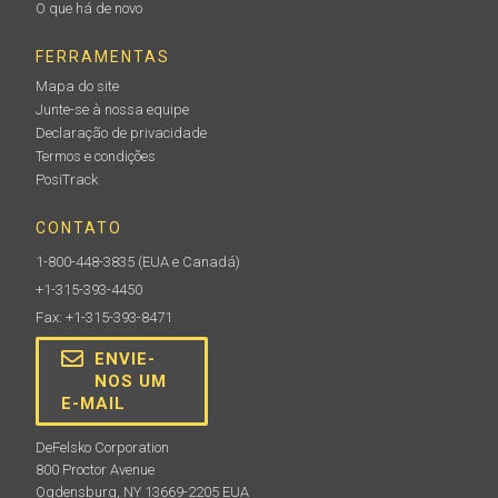
O que há de novo
FERRAMENTAS
Mapa do site
Junte-se à nossa equipe
Declaração de privacidade
Termos e condições
PosiTrack
CONTATO
1-800-448-3835
(EUA e Canadá)
+1-315-393-4450
Fax: +1-315-393-8471
ENVIE-
NOS UM
E-MAIL
DeFelsko Corporation
800 Proctor Avenue
Ogdensburg, NY 13669-2205 EUA