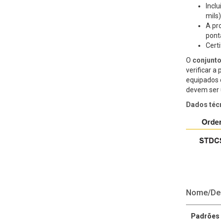
Inclu
mils
A pr
ponta
Cert
O
conjunto
verificar a
equipados 
devem ser 
Dados téc
Nome/De
Padrões 