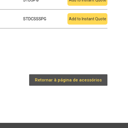
STDSPG
Add to Instant Quote
STDCSSSPG
Add to Instant Quote
Retornar à página de acessórios