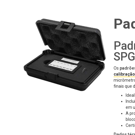
Pad
Padr
SP
Os
padrõe
calibração
micrômetro 
finais que
Idea
Incl
em u
A pr
bloc
Cert
Dados téc