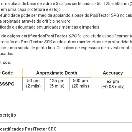
i uma placa de base de vidro e 3 calços certificados - 50, 125 e 500 μm (
) em uma capa protetora e estojo
ofundidade pode ser medida apoiando a base do PosiTector SPG no cal
 projetada através do orifício no vidro
ificado e etiquetado em unidades métricas e imperiais
 de calços certificadosPosiTector
SPG
foi projetado especificament
 precisão do
PosiTector
SPG
ou de outros micrômetros de profundidad
com uma sonda de ponta fina. Os calços de espessura de revestimento
usados.
nicos:
scrição
certificados PosiTector SPG