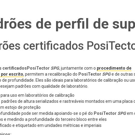
rões de perfil de sup
ões certificados PosiTect
G
s certificadosPosiTector
SPG
, juntamente com o
procedimento de
 por escrito
, permitem a recalibração do
PosiTector
SPG
e de outras
de profundidade. Eles são ideais para laboratórios de calibração ou us
 desejam padrões com qualidade de laboratório.
l para uso em laboratórios de calibração
ui padrões de altura serializados e rastreáveis montados em uma placa 
m estojo de proteção
ofundidade pode ser medida apoiando-se o pé do
PosiTector
SPG
em 
os e medindo a profundidade do terceiro bloco entre eles
ificado e etiquetado em unidades métricas e imperiais
nicos: