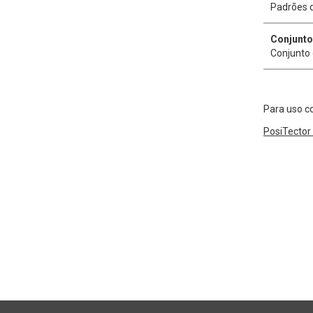
Padrões d
Conjunto
Conjunto 
Para uso c
PosiTector