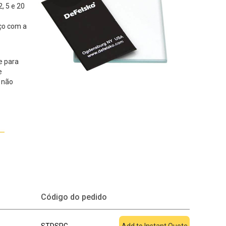
2, 5 e 20
ço com a
e para
e
 não
Adicionar à
Código do pedido
cotação