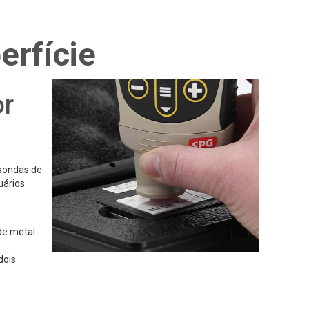
erfície
or
 sondas de
uários
de metal
dois