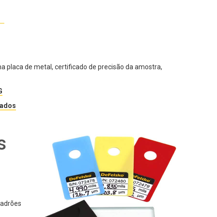
 placa de metal, certificado de precisão da amostra,
G
cados
s
padrões