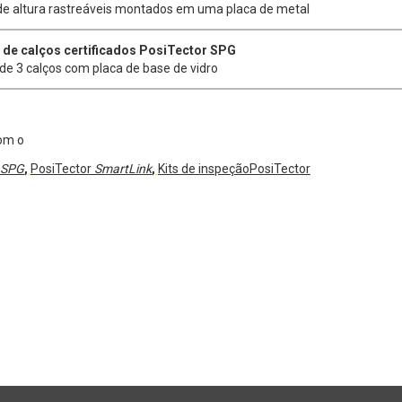
e altura rastreáveis montados em uma placa de metal
 de calços certificados PosiTector SPG
de 3 calços com placa de base de vidro
om o
SPG
,
PosiTector
SmartLink
,
Kits de inspeçãoPosiTector