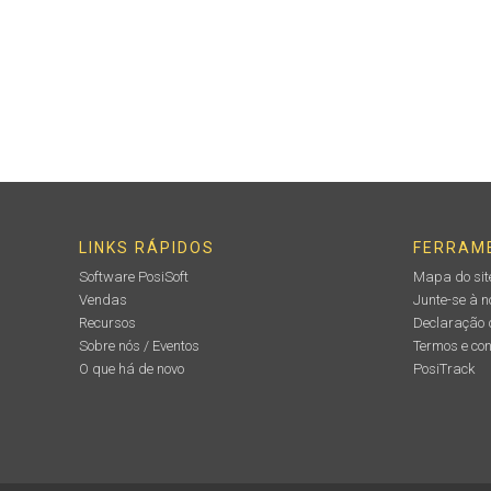
LINKS RÁPIDOS
FERRAM
Software PosiSoft
Mapa do sit
Vendas
Junte-se à 
Recursos
Declaração 
Sobre nós / Eventos
Termos e co
O que há de novo
PosiTrack