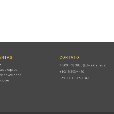
ENTAS
CONTATO
e
1-800-448-3835
(EUA e Canadá)
nossa equipe
+1-315-393-4450
de privacidade
Fax: +1-315-393-8471
ndições