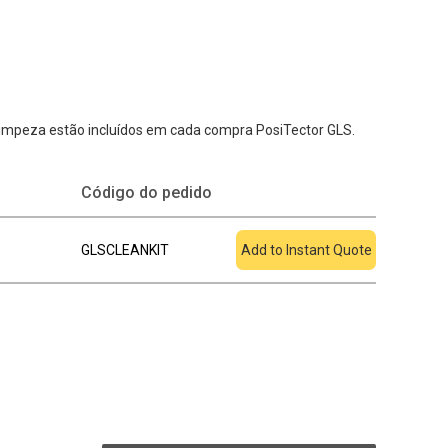
 limpeza estão incluídos em cada compra PosiTector GLS.
Adicionar à
Código do pedido
cotação
GLSCLEANKIT
Add to Instant Quote