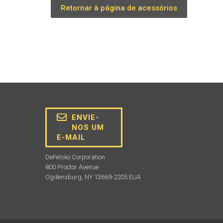
Retornar à página de acessórios
ENVIE-
NOS UM
E-MAIL
DeFelsko Corporation
800 Proctor Avenue
Ogdensburg, NY 13669-2205 EUA