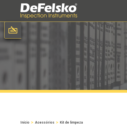
>
>
Início
Acessórios
Kit de limpeza