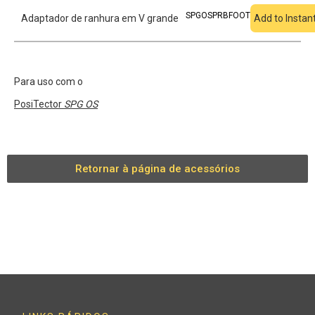
SPGOSPRBFOOT
Adaptador de ranhura em V grande
Add to Instan
Para uso com o
PosiTector
SPG OS
Retornar à página de acessórios