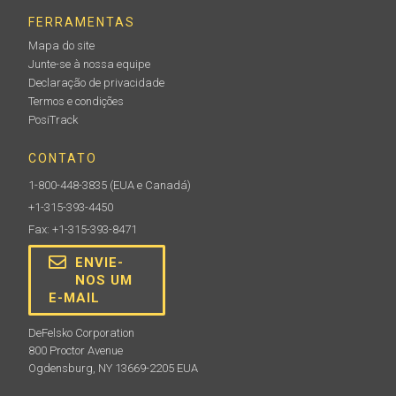
FERRAMENTAS
Mapa do site
Junte-se à nossa equipe
Declaração de privacidade
Termos e condições
PosiTrack
CONTATO
1-800-448-3835
(EUA e Canadá)
+1-315-393-4450
Fax: +1-315-393-8471
ENVIE-
NOS UM
E-MAIL
DeFelsko Corporation
800 Proctor Avenue
Ogdensburg, NY 13669-2205 EUA