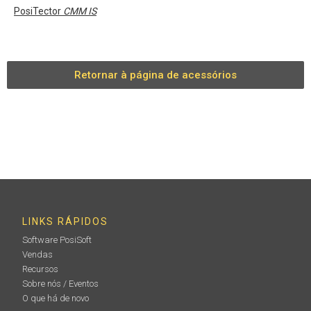
PosiTector
CMM IS
Retornar à página de acessórios
LINKS RÁPIDOS
Software PosiSoft
Vendas
Recursos
Sobre nós / Eventos
O que há de novo