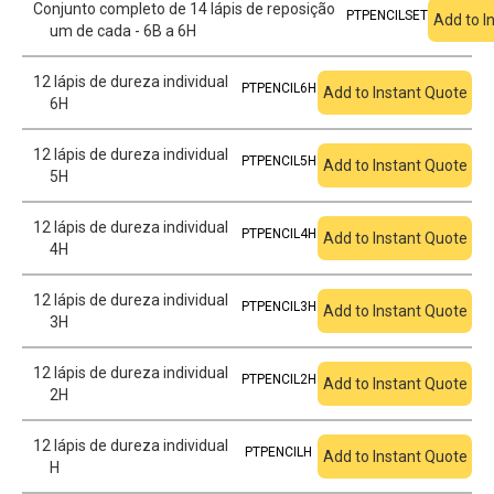
Conjunto completo de 14 lápis de reposição
PTPENCILSET
Add to I
um de cada - 6B a 6H
12 lápis de dureza individual
PTPENCIL6H
Add to Instant Quote
6H
12 lápis de dureza individual
PTPENCIL5H
Add to Instant Quote
5H
12 lápis de dureza individual
PTPENCIL4H
Add to Instant Quote
4H
12 lápis de dureza individual
PTPENCIL3H
Add to Instant Quote
3H
12 lápis de dureza individual
PTPENCIL2H
Add to Instant Quote
2H
12 lápis de dureza individual
PTPENCILH
Add to Instant Quote
H