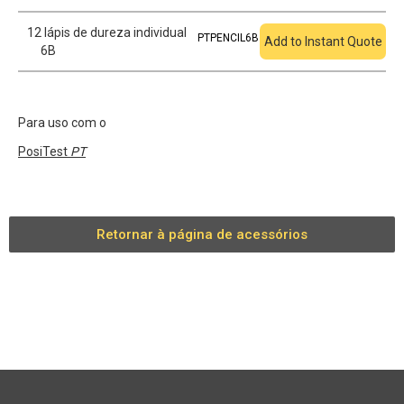
12 lápis de dureza individual
PTPENCIL6B
Add to Instant Quote
6B
Para uso com o
PosiTest
PT
Retornar à página de acessórios