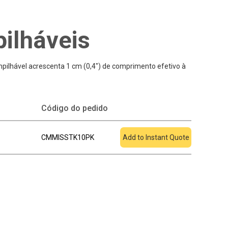
ilháveis
pilhável acrescenta 1 cm (0,4") de comprimento efetivo à
Adicionar à
Código do pedido
cotação
CMMISSTK10PK
Add to Instant Quote