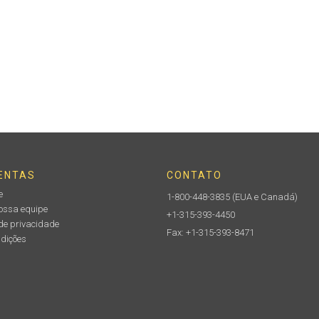
ENTAS
CONTATO
e
1-800-448-3835
(EUA e Canadá)
nossa equipe
+1-315-393-4450
de privacidade
Fax: +1-315-393-8471
ndições