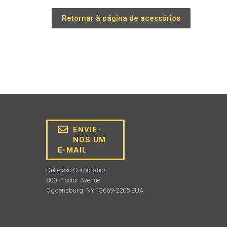
Retornar à página de acessórios
ENVIE-
NOS UM
E-MAIL
DeFelsko Corporation
800 Proctor Avenue
Ogdensburg, NY 13669-2205 EUA