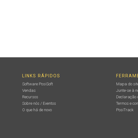
LINKS RÁPIDOS
FERRAM
Software PosiSoft
Mapa do sit
Vendas
Junte-se à 
Recursos
Declaração 
Sobre nós / Eventos
Termos e co
O que há de novo
PosiTrack