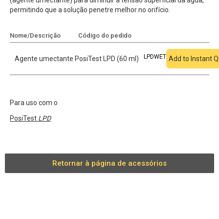
(agente umectante) para diminuir a tensão superficial da água,
permitindo que a solução penetre melhor no orifício.
Nome/Descrição
Código do pedido
Adicionar à cotação
LPDWET
Agente umectante PosiTest LPD (60 ml)
Add to Instant 
Para uso com o
PosiTest
LPD
Retornar à página de acessórios