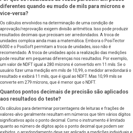
diferentes quando eu mudo de mils para microns e
vice-versa?
Os cálculos envolvidos na determinação de uma condição de
aprovação/reprovação exigem divisão aritmética. Isso pode produzir
resultados decimais que precisam ser arredondados. A troca de
unidades complica ainda mais a matemática. Embora o PosiTector
6000 e o PosiSoft permitam a troca de unidades, isso não é
recomendado. A troca de unidades após a realização das medições
pode resultar em pequenas diferenças nos resultados. Por exemplo,
um valor de NDFT igual a 280 mícrons é convertido em 11 mils. Se o
usuário fizer uma medição em mils de 10,99, o medidor arredondará o
resultado e exibirá 11 mils, que é igual ao NDFT. Mas 10,99 mils se
converte em 279 mícrons, que é menor que o NDFT.
Quantos pontos decimais de precisão são aplicados
aos resultados do teste?
Os cálculos para determinar porcentagens de leituras e frações de
valores-alvo geralmente resultam em números que têm vários dígitos
significativos após o ponto decimal. Como o instrumento é limitado
quanto ao número de dígitos após o ponto decimal que podem ser
exibidos, o arredondamento deve ser aplicado a medições individuais e