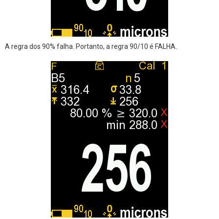
A regra dos 90% falha. Portanto, a regra 90/10 é FALHA.