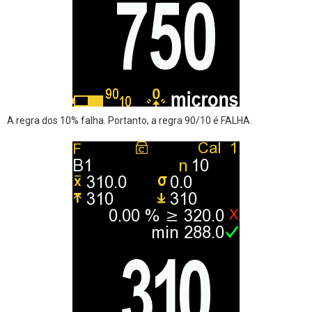
A regra dos 10% falha. Portanto, a regra 90/10 é FALHA.