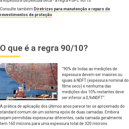
a espessura da película seca - a regra PSPC 90/10.
Consulte também
Diretrizes para manutenção e reparo de
revestimentos de proteção
.
O que é a regra 90/10?
"90% de todas as medições de
espessura devem ser maiores ou
iguais à NDFT (espessura nominal do
filme seco) e nenhuma das
medições dos 10% restantes deve
ser inferior a 0,9xNDFT".
A prática de aplicação dos últimos anos parece ter se aproximado do
standard comum de um sistema epóxi de duas camadas. Embora
sejam permitidas espessuras diferentes, cada camada geralmente
tem 160 mícrons para uma espessura total de 320 mícrons.