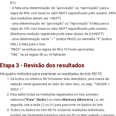
B1).
- é feita uma determinação de "aprovação" ou "reprovação" para a
regra de 90% com base no valor NDFT especificado pelo usuário. (90%
das medições devem ser > NDFT)
- uma determinação de "aprovação" ou "reprovação" é feita para a
regra de 10% com base no valor NDFT especificado pelo usuário.
(Nenhuma medição registrada pode estar abaixo de 0,9 NDFT)
- uma determinação verde "✓" (indica PASS) ou vermelha "X" (indica
FAIL) é feita para o lote.
"PASS" se ambas as regras de 90 e 10 forem aprovadas.
"FAIL" se as regras 90 ou 10 falharem.
Etapa 3 - Revisão dos resultados
Há quatro métodos para examinar os resultados do lote 90/10:
Se todos os critérios 90/10 tiverem sido atendidos, uma marca de
seleção verde aparecerá ao lado do valor-alvo, ou seja, "100,00% >
320,0 ✓".
Para exibir todas as medições registradas no lote, primeiro
selecione
"View
" (
Exibir
) no menu
Memory (Memória
) e, em
seguida, use a tecla (-) ou (+) para percorrer os dados do lote.
Todos os dados do lote 90/10, incluindo medições individuais,
podem ser facilmente baixados para um PC ou Mac usando o recurso