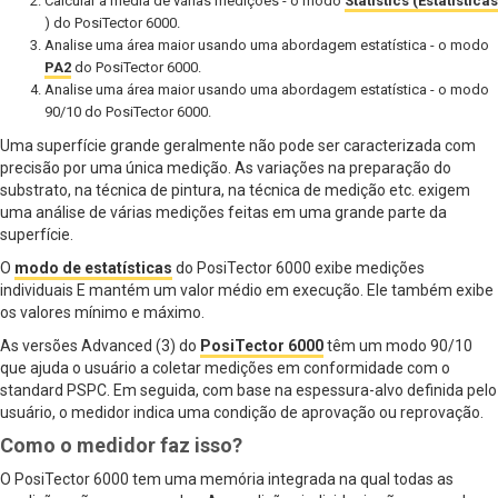
Calcular a média de várias medições - o modo
Statistics (Estatísticas
) do PosiTector 6000.
Analise uma área maior usando uma abordagem estatística - o modo
PA2
do PosiTector 6000.
Analise uma área maior usando uma abordagem estatística - o modo
90/10 do PosiTector 6000.
Uma superfície grande geralmente não pode ser caracterizada com
precisão por uma única medição. As variações na preparação do
substrato, na técnica de pintura, na técnica de medição etc. exigem
uma análise de várias medições feitas em uma grande parte da
superfície.
O
modo de estatísticas
do PosiTector 6000 exibe medições
individuais E mantém um valor médio em execução. Ele também exibe
os valores mínimo e máximo.
As versões Advanced (3) do
PosiTector 6000
têm um modo 90/10
que ajuda o usuário a coletar medições em conformidade com o
standard PSPC. Em seguida, com base na espessura-alvo definida pelo
usuário, o medidor indica uma condição de aprovação ou reprovação.
Como o medidor faz isso?
O PosiTector 6000 tem uma memória integrada na qual todas as