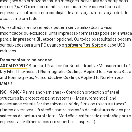
medições são armazenadas. As medições individuais são agrupadas
em um
"lote"
. O medidor monitora continuamente os resultados de
espessura e informa uma condição de aprovação/reprovação do lote
atual como um todo.
Os resultados armazenados podem ser visualizados no visor,
modificados ou excluídos. Uma impressão formatada pode ser enviada
para a
impressora Bluetooth
opcional. Ou todos os resultados podem
ser baixados para um PC usando o
softwarePosiSoft
e o cabo USB
incluídos.
Documentos relacionados:
ASTM D7091-
"Standard Practice for Nondestructive Measurement of
Dry Film Thickness of Nonmagnetic Coatings Applied to a Ferrous Base
and Nonmagnetic, Nonconductive Coatings Applied to Non-Ferrous
Metals"
ISO 19840-
"Paints and varnishes -- Corrosion protection of steel
structures by protective paint systems -- Measurement of, and
acceptance criteria for the thickness of dry films on rough surfaces"
(Tintas e vernizes - Proteção contra corrosão de estruturas de aço por
sistemas de pintura protetora - Medição e critérios de aceitação para a
espessura de filmes secos em superfícies ásperas)