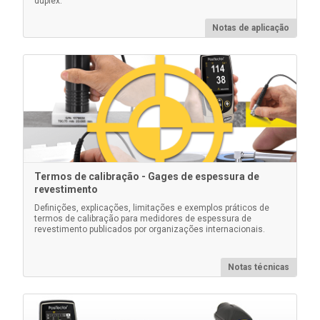
duplex.
Notas de aplicação
Malas Pelican para kits de inspeção
PosiTector
Estojos Pelican resistentes e à prova d'água,
completos com uma inserção de espuma
personalizada para segurar com segurança seu
instrumento PosiTector .
Termos de calibração - Gages de espessura de
revestimento
Saiba mais
Definições, explicações, limitações e exemplos práticos de
termos de calibração para medidores de espessura de
revestimento publicados por organizações internacionais.
Notas técnicas