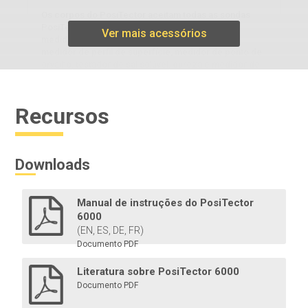
Os corpos do PosiTector aceitam todas as sondas
PosiTector , convertendo-se facilmente de um
Ver mais acessórios
medidor de espessura de revestimento em um
medidor de perfil de superfície, medidor de ponto de
orvalho, testador de sal solúvel, dureza e medidor de
espessura ultrassônico.
Recursos
Saiba mais
Downloads
Manual de instruções do PosiTector
6000
(EN, ES, DE, FR)
Documento PDF
Impressora Bluetooth
Literatura sobre PosiTector 6000
Documento PDF
Operada por bateria e leve, essa impressora Bluetooth
imprime leituras e resumos estatísticos via Bluetooth