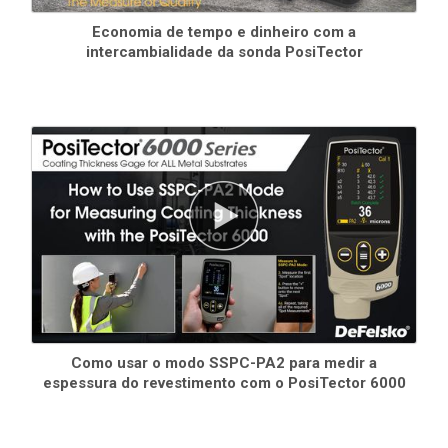
atualizações de software
Tecnologia
Bluetooth
4.0
para transferência de dados para um
Economia de tempo e dinheiro com a
intercambialidade da sonda PosiTector
dispositivo móvel que esteja executando o aplicativo PosiTector
ou uma impressora portátil opcional. API BLE disponível para
integração em software de terceiros
Integre-se com software de terceiros
, drones, ROVs, PLCs e
dispositivos robóticos usando vários protocolos de
comunicação do setor -standard
Conecte um leitor de código de barras Bluetooth ou um teclado
para anotar instantaneamente as leituras e os lotes
Como usar o modo SSPC-PA2 para medir a
espessura do revestimento com o PosiTector 6000