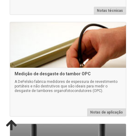
proteger os revestimentos de desgaste
desnecessário ao usar o modo Scan ou Fast para
Notas técnicas
medir objetos grandes
Saiba mais
Medição de desgaste do tambor OPC
A DeFelsko fabrica medidores de espessura de revestimento
portáteis e não destrutivos que são ideais para medir o
desgaste de tambores organofotocondutores (OPC).
Suporte de fixação da sonda
Notas de aplicação
Ajuda a reduzir a influência adversa do operador,
garantindo que a sonda PosiTector 6000 seja
colocada perpendicularmente à superfície da peça
de forma controlada e repetível.