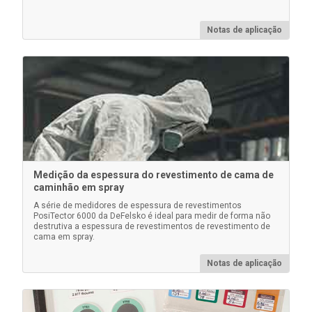
Saiba mais
Notas de aplicação
Calços plásticos certificados
Medição da espessura do revestimento de cama de
caminhão em spray
Alternativa econômica às placas de metal revestidas,
A série de medidores de espessura de revestimentos
com precisão reduzida. Ideal para proteger a ponta
PosiTector 6000 da DeFelsko é ideal para medir de forma não
de prova do PosiTector .
destrutiva a espessura de revestimentos de revestimento de
cama em spray.
Notas de aplicação
Saiba mais