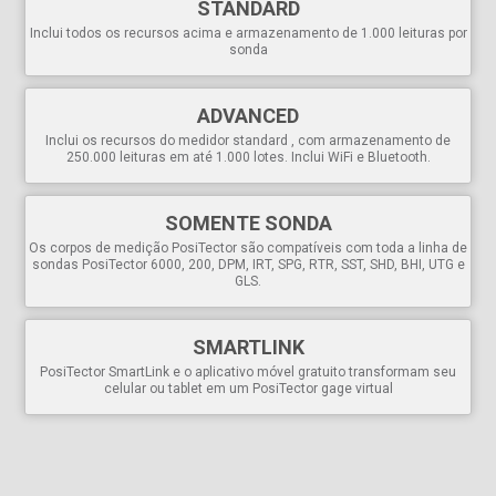
STANDARD
Inclui todos os recursos acima e armazenamento de 1.000 leituras por
sonda
Versátil
ADVANCED
O corpo do PosiTector aceita todos os PosiTector
6000
,
Inclui os recursos do medidor standard , com armazenamento de
200
,
RTR
,
SPG
DPM
,
IRT
,
SST
,
UTG
,
SHD
,
BHI
e
GLS
,
250.000 leituras em até 1.000 lotes. Inclui WiFi e Bluetooth.
convertendo facilmente de um medidor de espessura de
revestimento para um medidor de perfil de superfície,
medidor de ponto de orvalho, testador de sal solúvel,
SOMENTE SONDA
medidor ultrassônico de espessura de parede, testador
de dureza ou medidor de brilho
Os corpos de medição PosiTector são compatíveis com toda a linha de
sondas PosiTector 6000, 200, DPM, IRT, SPG, RTR, SST, SHD, BHI, UTG e
Várias opções de ajuste de calibração, incluindo fatores
GLS.
de correção de 1 ponto, 2 pontos e ISO 19840
Idiomas de exibição
selecionáveis
Tela de rotação automática
com Flip Lock
SMARTLINK
Poderoso
Cabos estendidos disponíveis (até 75 m/250 pés) para
PosiTector SmartLink e o aplicativo móvel gratuito transformam seu
medições subaquáticas ou remotas
celular ou tablet em um PosiTector gage virtual
O modo de estatísticas
exibe/atualiza continuamente a
Mils/Microns/mm comutável
média, o desvio standard , o mínimo/máximo e o número
de leituras durante a medição
Captura de tela - salve
100 imagens de tela para manter
registros e revisões