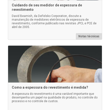
Cuidando de seu medidor de espessura de
Os blocos de poliestireno certificados são para uso
revestimento
com medidores que medem mais de 1500 µm (60
David Beamish, da DeFelsko Corporation, discute a
mils).
manutenção de medidores eletrônicos de espessura de
revestimento, conforme publicado nas revistas JPCL e PCE de
abril de 2005.
Notas técnicas
Saiba mais
Como a espessura do revestimento é medida?
A espessura do revestimento é uma variável importante que
Anéis de pé de sonda
desempenha um papel na qualidade do produto, no controle do
processo e no controle de custos.
Ideal para uso em revestimentos finos e macios para