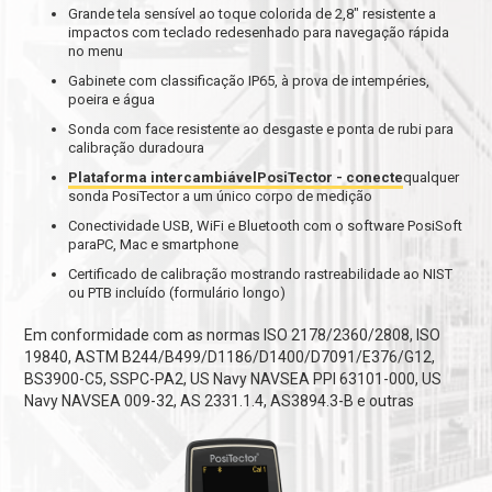
Grande tela sensível ao toque colorida de 2,8" resistente a
impactos com teclado redesenhado para navegação rápida
no menu
Gabinete com classificação IP65, à prova de intempéries,
poeira e água
Sonda com face resistente ao desgaste e ponta de rubi para
calibração duradoura
Plataforma intercambiávelPosiTector - conecte
qualquer
sonda PosiTector a um único corpo de medição
Conectividade USB, WiFi e Bluetooth com o software PosiSoft
paraPC, Mac e smartphone
Certificado de calibração mostrando rastreabilidade ao NIST
ou PTB incluído (formulário longo)
Em conformidade com as normas ISO 2178/2360/2808, ISO
19840, ASTM B244/B499/D1186/D1400/D7091/E376/G12,
BS3900-C5, SSPC-PA2, US Navy NAVSEA PPI 63101-000, US
Navy NAVSEA 009-32, AS 2331.1.4, AS3894.3-B e outras