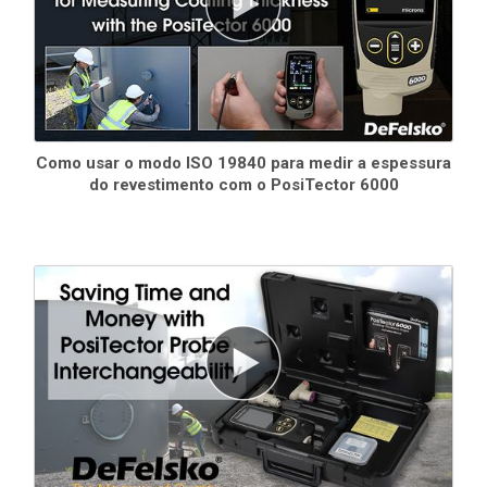
de texto e imagem na tela para cada leitura
3
modos de varredura
- aumente a velocidade de medição
para mais de 180 leituras por minuto
Normal
- Faça leituras contínuas sem levantar a sonda
Estatísticas
- Faça leituras contínuas e registre a média, o
desvio standard , a espessura mínima/máxima e o número de
leituras durante a digitalização
Como usar o modo ISO 19840 para medir a espessura
Contagem média limitada
- Faça leituras contínuas até uma
do revestimento com o PosiTector 6000
contagem especificada pelo usuário. O medidor exibe e
registra a média das leituras.
Teclado na tela sensível ao toque para
renomear
rapidamente
os lotes,
adicionar notas e muito mais
Vários ajustes de calibração armazenados para medição em
uma variedade de condições de substrato
O recurso Calibration Adjustment Reporting documenta os
ajustes de calibração nos relatórios do software PosiSoft
Os modos
SSPC-PA 2
,
ISO 19840
e
IMO PSPC 90/10
ajudam os
usuários a cumprir as normas, solicitando especificações
mínimas/máximas, exibindo as leituras necessárias e
calculando automaticamente as estatísticas com um resultado
de aprovação/reprovação
A tecnologia
WiFi
sincroniza sem fio com o PosiSoft.net e baixa