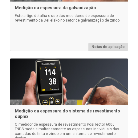
Medição da espessura da galvanização
Este artigo detalha o uso dos medidores de espessura de
revestimento da DeFelsko no setor de galvanização de zinco.
Kit de alimentação CA
Notas de aplicação
Use para operação contínua. Este kit fornece várias
soluções alternativas de energia para seu PosiTector
operado por bateria. Opere seu medidor sem a
necessidade de baterias.
Saiba mais
Medição da espessura do sistema de revestimento
duplex
O medidor de espessura de revestimento PosiTector 6000
FNDS mede simultaneamente as espessuras individuais das
camadas de tinta e zinco em um sistema de revestimento