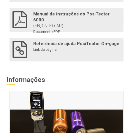
dos modelos Advanced .
Manual de instruções do PosiTector
6000
(EN, CN, KO, AR)
Documento PDF
Saiba mais
Referência de ajuda PosiTector On-gage
Link da página
Informações
Padrões de espessura certificados
Verificar a precisão/operação de medidores de
espessura de revestimento. Componente importante
para atender aos requisitos da ISO/QS-9000 e de
controle de qualidade interno com precisão de
medição rastreável ao NIST ou PTB.