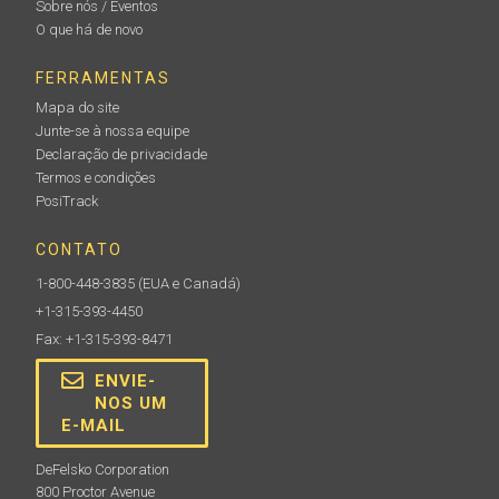
Sobre nós / Eventos
O que há de novo
FERRAMENTAS
Mapa do site
Junte-se à nossa equipe
Declaração de privacidade
Termos e condições
PosiTrack
CONTATO
1-800-448-3835
(EUA e Canadá)
+1-315-393-4450
Fax: +1-315-393-8471
ENVIE-
NOS UM
E-MAIL
DeFelsko Corporation
800 Proctor Avenue