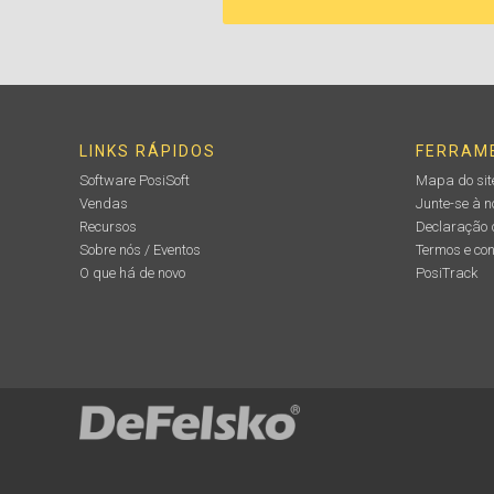
LINKS RÁPIDOS
FERRAM
Software PosiSoft
Mapa do sit
Vendas
Junte-se à 
Recursos
Declaração 
Sobre nós / Eventos
Termos e co
O que há de novo
PosiTrack