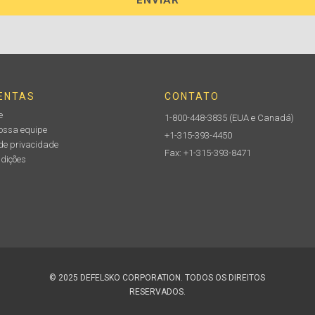
ENTAS
CONTATO
e
1-800-448-3835
(EUA e Canadá)
nossa equipe
+1-315-393-4450
de privacidade
Fax: +1-315-393-8471
ndições
© 2025 DEFELSKO CORPORATION. TODOS OS DIREITOS
RESERVADOS.