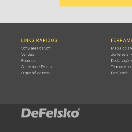
LINKS RÁPIDOS
FERRAM
Software PosiSoft
Mapa do sit
Vendas
Junte-se à 
Recursos
Declaração 
Sobre nós / Eventos
Termos e co
O que há de novo
PosiTrack