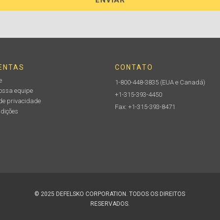
ENTAS
CONTATO
e
1-800-448-3835
(EUA e Canadá)
nossa equipe
+1-315-393-4450
de privacidade
Fax: +1-315-393-8471
ndições
© 2025 DEFELSKO CORPORATION. TODOS OS DIREITOS
RESERVADOS.