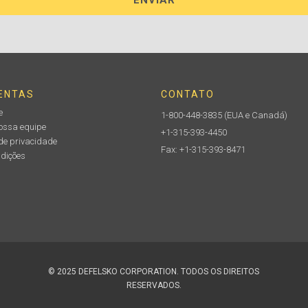
ENTAS
CONTATO
e
1-800-448-3835
(EUA e Canadá)
nossa equipe
+1-315-393-4450
de privacidade
Fax: +1-315-393-8471
ndições
© 2025 DEFELSKO CORPORATION. TODOS OS DIREITOS
RESERVADOS.