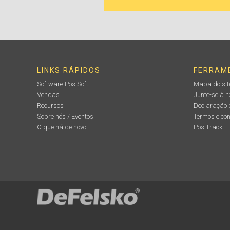
LINKS RÁPIDOS
FERRAM
Software PosiSoft
Mapa do sit
Vendas
Junte-se à 
Recursos
Declaração 
Sobre nós / Eventos
Termos e co
O que há de novo
PosiTrack