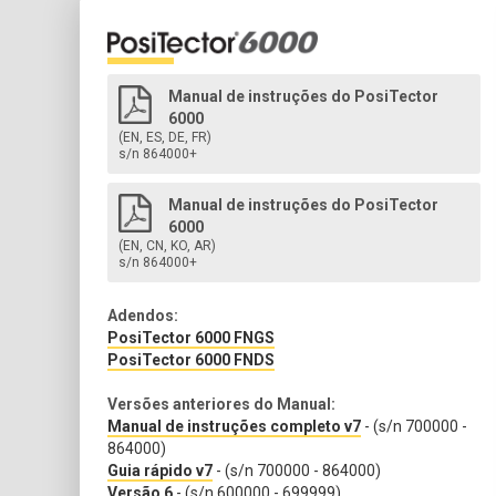
Manual de instruções do PosiTector
6000
(EN, ES, DE, FR)
s/n 864000+
Manual de instruções do PosiTector
6000
(EN, CN, KO, AR)
s/n 864000+
Adendos:
PosiTector 6000 FNGS
PosiTector 6000 FNDS
Versões anteriores do Manual:
Manual de instruções completo v7
- (s/n 700000 -
864000)
Guia rápido v7
- (s/n 700000 - 864000)
Versão 6
- (s/n 600000 - 699999)