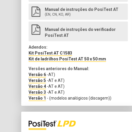
Manual de instruções do PosiTest AT
(EN, CN, KO, AR)
Manual de instruções do verificador
PosiTest AT
Adendos:
Kit PosiTest AT C1583
Kit de ladrilhos PosiTest AT 50 x 50 mm
Versões anteriores do Manual:
Versão 6
-AT)
Versão 5
-AT e AT)
Versão 4
-AT e AT)
Versão 3
-AT e AT)
Versão 1
- (modelos analógicos (discagem))