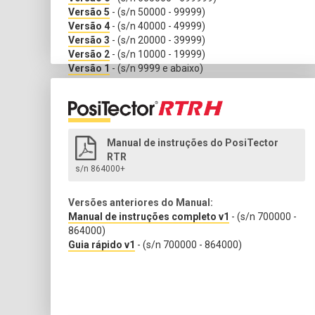
Versão 5
- (s/n 50000 - 99999)
Versão 4
- (s/n 40000 - 49999)
Versão 3
- (s/n 20000 - 39999)
Versão 2
- (s/n 10000 - 19999)
Versão 1
- (s/n 9999 e abaixo)
Manual de instruções do PosiTector
RTR
s/n 864000+
Versões anteriores do Manual:
Manual de instruções completo v1
- (s/n 700000 -
864000)
Guia rápido v1
- (s/n 700000 - 864000)