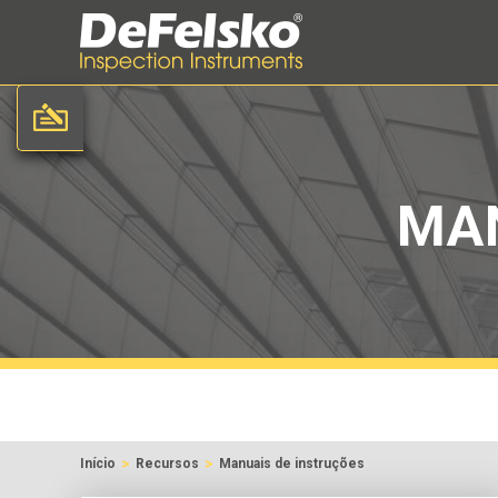
MAN
>
>
Início
Recursos
Manuais de instruções