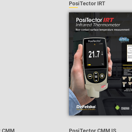
PosiTector IRT
t CMM
PosiTector CMM IS