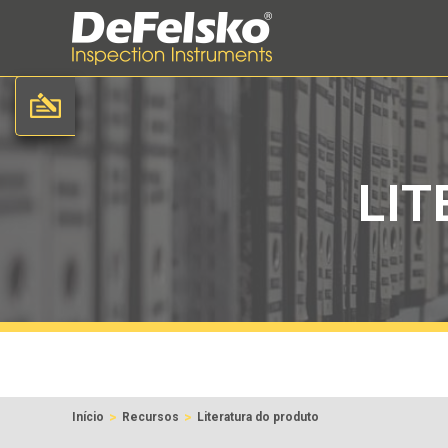
LIT
>
>
Início
Recursos
Literatura do produto