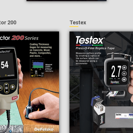
tor 200
Testex