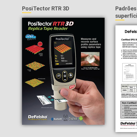
PosiTector RTR 3D
Padrões 
superfíc