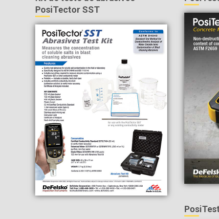
PosiTector SST
PosiTes