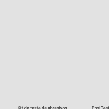
Kit de teste de abrasivos
PosiTes