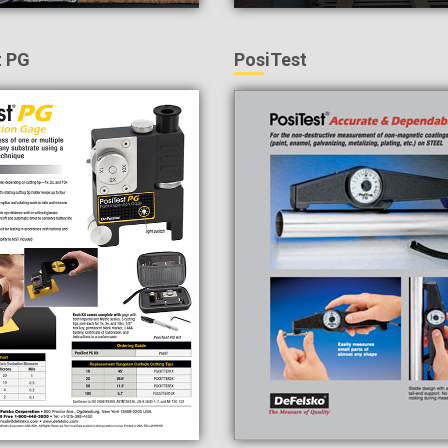
t PG
PosiTest