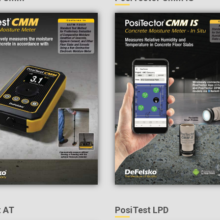
t AT
PosiTest LPD