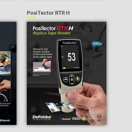
PosiTector RTR H