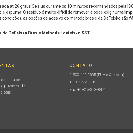
ada at 26 graus Celsius durante os 10 minutos recomendados pela ISO,
 e espuma. O resíduo é muito difícil de remover e pode exigir uma li
 condições, as opções de adesivo do método bresle da DeFelsko são f
s do DeFelsko Bresle Method
at
defelsko.SST
ENTAS
CONTATO
e
1-800-448-3835
(EUA e Canadá)
nossa equipe
+1-315-393-4450
de privacidade
Fax: +1-315-393-8471
ndições