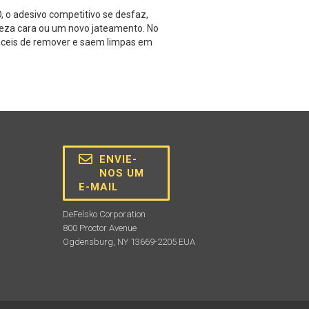
 o adesivo competitivo se desfaz,
mpeza cara ou um novo jateamento. No
áceis de remover e saem limpas em
ENVIE-
NOS UM
E-MAIL
DeFelsko Corporation
800 Proctor Avenue
Ogdensburg, NY 13669-2205 EUA