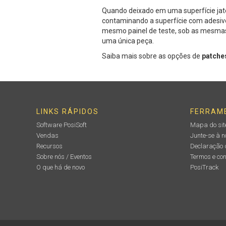
Quando deixado em uma superfície jate
contaminando a superfície com adesivo
mesmo painel de teste, sob as mesmas
uma única peça.
Saiba mais sobre as opções de
patche
LINKS RÁPIDOS
FERRAM
Software PosiSoft
Mapa do sit
Vendas
Junte-se à 
Recursos
Declaração 
Sobre nós / Eventos
Termos e co
O que há de novo
PosiTrack