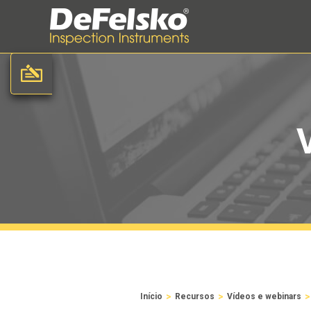
>
>
>
Início
Recursos
Vídeos e webinars