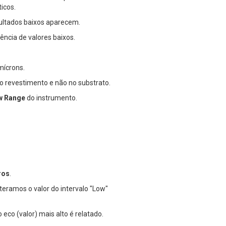
icos.
sultados baixos aparecem.
ncia de valores baixos.
mícrons.
do revestimento e não no substrato.
w Range
do instrumento.
ros
.
eramos o valor do intervalo "Low"
eco (valor) mais alto é relatado.