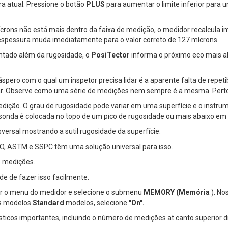
ura atual. Pressione o botão
PLUS
para aumentar o limite inferior para 
crons não está mais dentro da faixa de medição, o medidor recalcula
 espessura muda imediatamente para o valor correto de 127 mícrons.
tado além da rugosidade, o
PosiTector
informa o próximo eco mais al
ero com o qual um inspetor precisa lidar é a aparente falta de repeti
dar. Observe como uma série de medições nem sempre é a mesma. Perto
edição. O grau de rugosidade pode variar em uma superfície e o inst
sonda é colocada no topo de um pico de rugosidade ou mais abaixo em 
ersal mostrando a sutil rugosidade da superfície.
SO, ASTM e SSPC têm uma solução universal para isso.
e medições.
e de fazer isso facilmente.
r o menu do medidor e selecione o submenu
MEMORY (Memória
). No
 modelos
Standard
modelos, selecione
"On".
sticos importantes, incluindo o número de medições at canto superior di