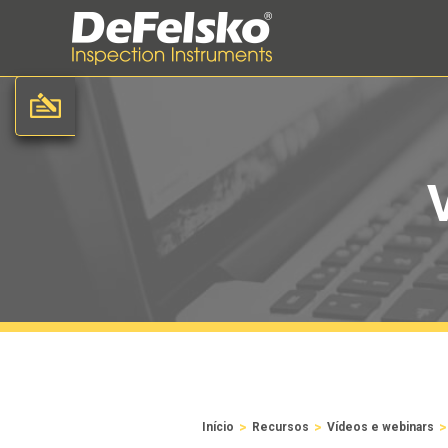
>
>
>
Início
Recursos
Vídeos e webinars