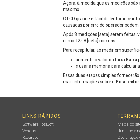
Agora, à medida que as medições são f
máximo.
O LCD grande e fácil de ler fornece in
causadas por erro do operador podem s
Após 8 medições [seta] serem feitas, 
como 125,8 [seta] mícrons.
Para recapitular, ao medir em superfíc
aumente o valor
da faixa Baixa
p
e usar a memória para calcular 
Essas duas etapas simples fornecerão 
mais informações sobre o
PosiTecto
LINKS RÁPIDOS
FERRAM
Software PosiSoft
Mapa do sit
Vendas
Junte-se à 
Recursos
Declaração 