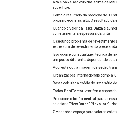
alta e baixa são exibidas acima da leit
superfície.
Como o resultado da medição de 33 mí
próximo eco mais alto. O resultado da
Quando o valor
da Faixa Baixa
é aumen
corretamente a espessura da tinta.
O segundo problema de revestimento ásp
espessura de revestimento precisa li
Isso ocorre com qualquer técnica de m
um pouco diferente, dependendo se a 
Aqui está outra imagem de seção transv
Organizações internacionais como a I
Basta calcular a média de uma série d
Todos
PosiTector
200
têm a capacidad
Pressione o
botão central
para acessa
selecione
"New Batch" (Novo lote).
Nos
O visor abre espaço para valores estatí