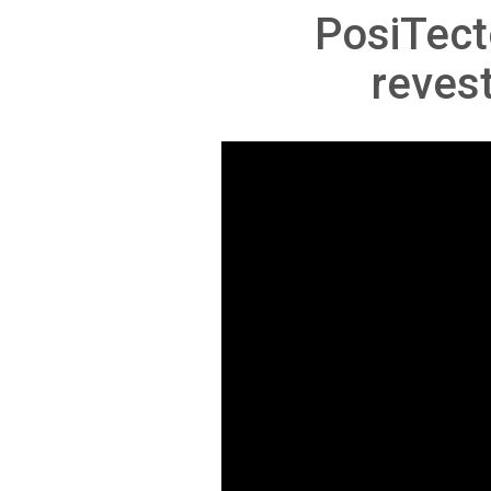
PosiTect
reves