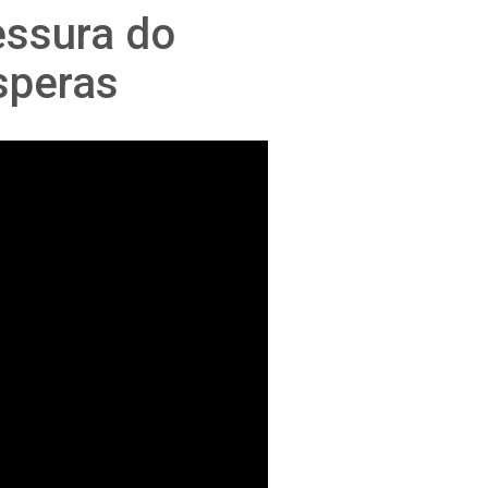
essura do
speras