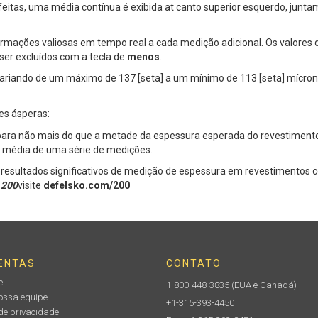
eitas, uma média contínua é exibida at canto superior esquerdo, junt
formações valiosas em tempo real a cada medição adicional. Os valores d
er excluídos com a tecla de
menos
.
variando de um máximo de 137 [seta] a um mínimo de 113 [seta] mícro
ies ásperas:
ara não mais do que a metade da espessura esperada do revestiment
a média de uma série de medições.
resultados significativos de medição de espessura em revestimentos c
r
200
visite
defelsko.com/200
ENTAS
CONTATO
e
1-800-448-3835
(EUA e Canadá)
nossa equipe
+1-315-393-4450
de privacidade