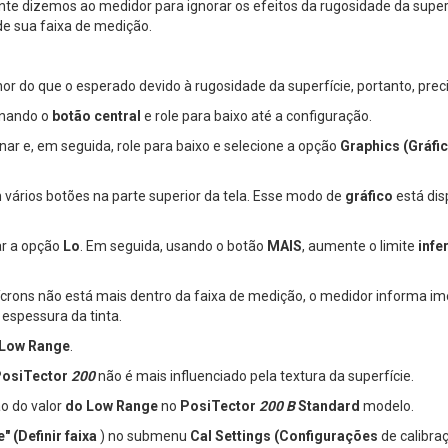
nte dizemos ao medidor para ignorar os efeitos da rugosidade da super
de sua faixa de medição.
r do que o esperado devido à rugosidade da superfície, portanto, prec
onando o
botão central
e role para baixo até a configuração.
nar e, em seguida, role para baixo e selecione a opção
Graphics (Gráfi
m vários botões na parte superior da tela. Esse modo de
gráfico
está dis
r a opção
Lo
. Em seguida, usando o botão
MAIS
, aumente o limite
infe
rons não está mais dentro da faixa de medição, o medidor informa im
espessura da tinta.
 Low Range
.
osiTector
200
não é mais influenciado pela textura da superfície.
ão do valor
do Low Range
no
PosiTector
200 B
Standard
modelo.
" (Definir faixa
) no submenu
Cal Settings (Configurações
de calibraç