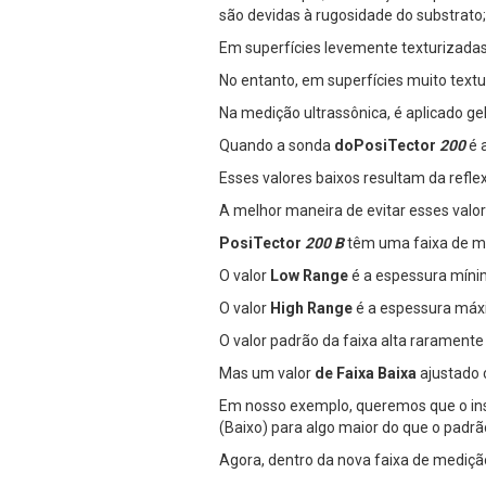
são devidas à rugosidade do substrato;
Em superfícies levemente texturizadas
No entanto, em superfícies muito text
Na medição ultrassônica, é aplicado ge
Quando a sonda
doPosiTector
200
é 
Esses valores baixos resultam da refle
A melhor maneira de evitar esses valo
PosiTector
200 B
têm uma faixa de me
O valor
Low Range
é a espessura míni
O valor
High Range
é a espessura má
O valor padrão da faixa alta raramente 
Mas um valor
de Faixa Baixa
ajustado 
Em nosso exemplo, queremos que o inst
(Baixo) para algo maior do que o padrã
Agora, dentro da nova faixa de medição