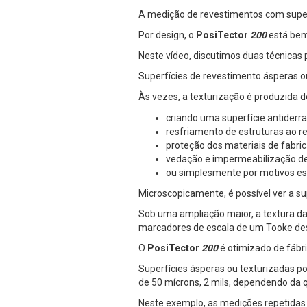
A medição de revestimentos com superf
Por design, o
PosiTector
200
está bem
Neste vídeo, discutimos duas técnicas
Superfícies de revestimento ásperas ou
Às vezes, a texturização é produzida
criando uma superfície antiderr
resfriamento de estruturas ao ref
proteção dos materiais de fabr
vedação e impermeabilização de
ou simplesmente por motivos es
Microscopicamente, é possível ver a s
Sob uma ampliação maior, a textura da 
marcadores de escala de um Tooke dest
O
PosiTector
200
é otimizado de fábri
Superfícies ásperas ou texturizadas 
de 50 mícrons, 2 mils, dependendo da 
Neste exemplo, as medições repetidas 