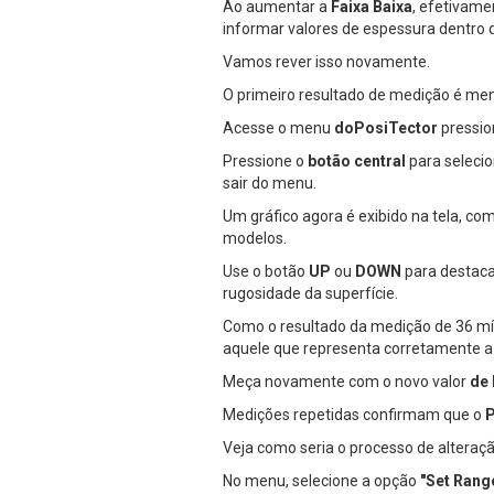
Ao aumentar a
Faixa Baixa
, efetivame
informar valores de espessura dentro 
Vamos rever isso novamente.
O primeiro resultado de medição é meno
Acesse o menu
doPosiTector
pressi
Pressione o
botão central
para selecio
sair do menu.
Um gráfico agora é exibido na tela, co
modelos.
Use o botão
UP
ou
DOWN
para destaca
rugosidade da superfície.
Como o resultado da medição de 36 míc
aquele que representa corretamente a 
Meça novamente com o novo valor
de
Medições repetidas confirmam que o
P
Veja como seria o processo de alteraç
No menu, selecione a opção
"Set Range