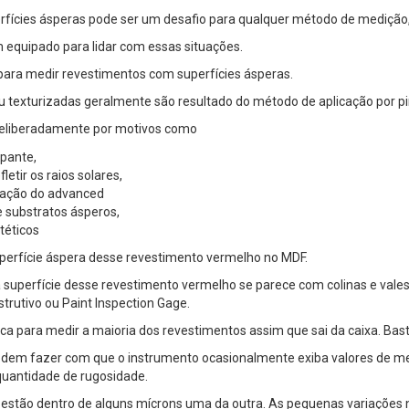
ícies ásperas pode ser um desafio para qualquer método de medição, e
 equipado para lidar com essas situações.
 para medir revestimentos com superfícies ásperas.
 texturizadas geralmente são resultado do método de aplicação por pin
 deliberadamente por motivos como
apante,
letir os raios solares,
icação do advanced
 substratos ásperos,
téticos
uperfície áspera desse revestimento vermelho no MDF.
superfície desse revestimento vermelho se parece com colinas e vales.
rutivo ou Paint Inspection Gage.
ca para medir a maioria dos revestimentos assim que sai da caixa. Basta
podem fazer com que o instrumento ocasionalmente exiba valores de 
quantidade de rugosidade.
estão dentro de alguns mícrons uma da outra. As pequenas variações n