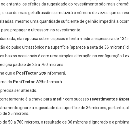
 no entanto, os efeitos da rugosidade do revestimento são mais dramát
, o uso de mais gel ultrassônico reduzirá o número de vezes que os re
urizadas, mesmo uma quantidade suficiente de gel não impedirá a ocorrê
l para propagar o ultrassom no revestimento.
abaixada, ela repousa sobre os picos e tenta medir a espessura de 134 
xão do pulso ultrassônico na superfície [aparece a seta de 36 mícrons] 
res baixos ocasionais é com uma simples alteração na configuração
Lo
dição padrão de 25 a 760 mícrons.
ma que o
PosiTector
200
informará.
xima do
PosiTector
200
informará.
precisa ser alterado.
corretamente é a chave para
medir
com sucesso
revestimentos áspe
rumento ignore a rugosidade da superfície de 36 mícrons, portanto, alt
o de 25 mícrons.
 de 50 a 760 mícrons, o resultado de 36 mícrons é ignorado e o próximo 