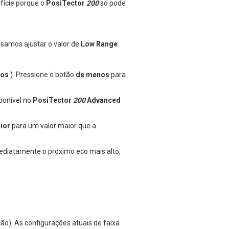
fície porque o
PosiTector
200
só pode
isamos ajustar o valor de
Low Range
.
cos
). Pressione o botão
de menos
para
ponível no
PosiTector
200
Advanced
rior
para um valor maior que a
ediatamente o próximo eco mais alto,
ão). As configurações atuais de faixa