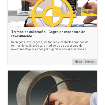
Termos de calibração - Gages de espessura de
revestimento
Kit de alimentação CA
Definições, explicações, limitações e exemplos práticos de
termos de calibração para medidores de espessura de
revestimento publicados por organizações internacionais.
Use para operação contínua. Este kit fornece várias
soluções alternativas de energia para seu PosiTector
operado por bateria. Opere seu medidor sem a
Notas técnicas
necessidade de baterias.
Saiba mais