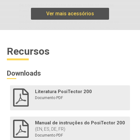
Os corpos do PosiTector aceitam todas as sondas
PosiTector , convertendo-se facilmente de um
Ver mais acessórios
medidor de espessura de revestimento em um
medidor de perfil de superfície, medidor de ponto de
orvalho, testador de sal solúvel, dureza e medidor de
espessura ultrassônico.
Recursos
Saiba mais
Downloads
Literatura PosiTector 200
Documento PDF
Impressora Bluetooth
Manual de instruções do PosiTector 200
(EN, ES, DE, FR)
Operada por bateria e leve, essa impressora Bluetooth
Documento PDF
imprime leituras e resumos estatísticos via Bluetooth