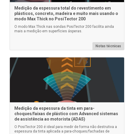
Medição da espessura total do revestimento em
plásticos, concreto, madeira e muito mais usando o
modo Max Thick no PosiTector 200
Saiba mais
O modo Max Thick nas sondas PosiTector 200 facilita ainda
mais a medição em superfícies ásperas.
Notas técnicas
Estojo PosiTector
Estojo rígido conveniente para transportar o corpo do
medidor PosiTector e várias sondas
Medição da espessura da tinta em para-
choques/faixas de plástico com Advanced sistemas
de assistência ao motorista (ADAS)
O PosiTector 200 é ideal para medir de forma não destrutiva a
espessura da tinta aplicada a para-choques/fachadas de