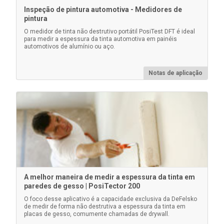
Inspeção de pintura automotiva - Medidores de
Os blocos de poliestireno certificados são para uso
pintura
com medidores que medem mais de 1500 µm (60
O medidor de tinta não destrutivo portátil PosiTest DFT é ideal
mils).
para medir a espessura da tinta automotiva em painéis
automotivos de alumínio ou aço.
Notas de aplicação
Saiba mais
A melhor maneira de medir a espessura da tinta em
paredes de gesso | PosiTector 200
Calços plásticos não certificados
O foco desse aplicativo é a capacidade exclusiva da DeFelsko
de medir de forma não destrutiva a espessura da tinta em
placas de gesso, comumente chamadas de drywall.
Fornecer uma verificação operacional rápida do