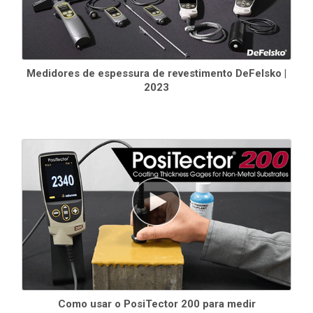
os lotes
, adicionar notas e muito mais
Vários ajustes de calibração armazenados para medição em
uma variedade de aplicações de revestimento
A tecnologia
WiFi
sincroniza sem fio com o PosiSoft.net e baixa
atualizações de software
Medidores de espessura de revestimento DeFelsko |
Tecnologia
Bluetooth
4.0
para transferência de dados para um
2023
dispositivo móvel que esteja executando o aplicativo PosiTector
ou uma impressora portátil opcional.
API BLE
disponível para
integração em software de terceiros.
Integre-se com software de terceiros
, drones, ROVs, PLCs e
dispositivos robóticos usando vários protocolos de
comunicação do setor -standard
Como usar o PosiTector 200 para medir