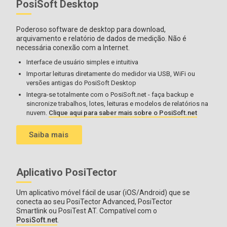
PosiSoft Desktop
Poderoso software de desktop para download,
arquivamento e relatório de dados de medição. Não é
necessária conexão com a Internet.
Interface de usuário simples e intuitiva
Importar leituras diretamente do medidor via USB, WiFi ou
versões antigas do PosiSoft Desktop
Integra-se totalmente com o PosiSoft.net - faça backup e
sincronize trabalhos, lotes, leituras e modelos de relatórios na
nuvem.
Clique aqui para saber mais sobre o PosiSoft.net
Saiba mais
Aplicativo PosiTector
Um aplicativo móvel fácil de usar (iOS/Android) que se
conecta ao seu PosiTector Advanced, PosiTector
Smartlink ou PosiTest AT. Compatível com o
PosiSoft.net
.