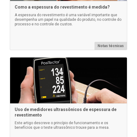
Como a espessura do revestimento é medida?
A espessura do revestimento é uma variável importante que
desempenha um papel na qualidade do produto, no controle do
processo e no controle de custos.
Malas Pelican para kits de inspeção
PosiTector
Notas técnicas
Estojos Pelican resistentes e à prova d'água,
completos com uma inserção de espuma
personalizada para segurar com segurança seu
instrumento PosiTector .
Saiba mais
Uso de medidores ultrassônicos de espessura de
revestimento
Este artigo descreve o princípio de funcionamento e os
benefícios que o teste ultrassônico trouxe para a mesa.