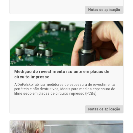
instrumento, permitindo que o usuário realize
medições práticas
Notas de aplicação
Saiba mais
Medição do revestimento isolante em placas de
circuito impresso
A DeFelsko fabrica medidores de espessura de revestimento
portáteis e não destrutivos, ideais para medir a espessura do
filme seco em placas de circuito impresso (PCBs).
Escudo protetor da lente
Notas de aplicação
Pacote com 5 protetores de lentes plásticas finas
para proteger o display PosiTector contra respingos
de tinta. Um protetor de lente incluído em cada
compra PosiTector compra.