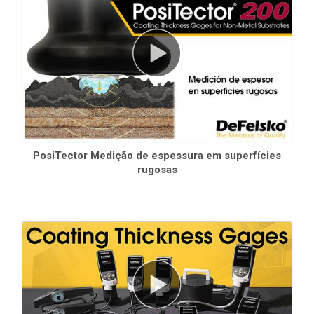
Inclui TODOS os recursos mostrados acima, além de...
Medir a espessura total de um sistema de revestimento
Armazenamento de 1.000 leituras por sonda - as leituras
armazenadas podem ser visualizadas ou baixadas
Advanced Modelos
Inclui TODOS os recursos mostrados acima, além de...
Meça a espessura total de um sistema de revestimento ou até 3
espessuras de camadas individuais em um sistema
multicamadas.
PosiTector Medição de espessura em superfícies
Modo gráfico com captura de tela para análise detalhada do
rugosas
sistema de revestimento
Armazenamento de 250.000 leituras em até 1.000 lotes
Modo de lote solicitado - crie
lotes predefinidos com avisos
de texto e imagem na tela para cada leitura
Gráficos ao vivo dos dados de medição
Os modos
SSPC-PA 9
ajudam os usuários a cumprir as normas,
solicitando especificações mínimas/máximas, exibindo as
leituras necessárias e calculando automaticamente as
estatísticas com um resultado de aprovação/reprovação
Teclado na tela sensível ao toque para
renomear
rapidamente