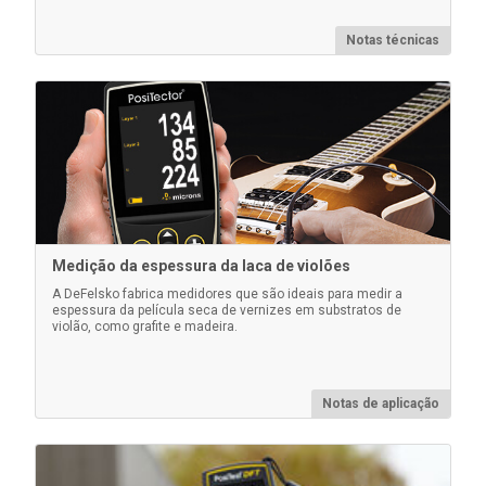
Notas técnicas
Acoplador ultrassônico
Todos os PosiTector 200 e PosiTector UTG são
enviados com (1) frasco de acoplamento ultrassônico.
Garrafas adicionais de 4 oz. estão disponíveis
(vendidas em caixas de 12 ou pacotes duplos).
Medição da espessura da laca de violões
A DeFelsko fabrica medidores que são ideais para medir a
Saiba mais
espessura da película seca de vernizes em substratos de
violão, como grafite e madeira.
Notas de aplicação