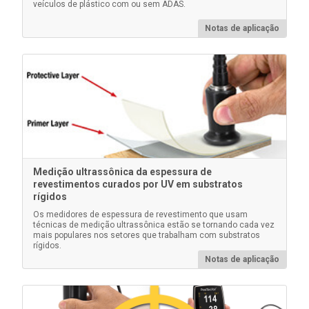
veículos de plástico com ou sem ADAS.
Saiba mais
Notas de aplicação
Calços plásticos certificados
Medição ultrassônica da espessura de
revestimentos curados por UV em substratos
Alternativa econômica às placas de metal revestidas,
rígidos
com precisão reduzida. Ideal para proteger a ponta
de prova do PosiTector .
Os medidores de espessura de revestimento que usam
técnicas de medição ultrassônica estão se tornando cada vez
mais populares nos setores que trabalham com substratos
rígidos.
Notas de aplicação
Saiba mais