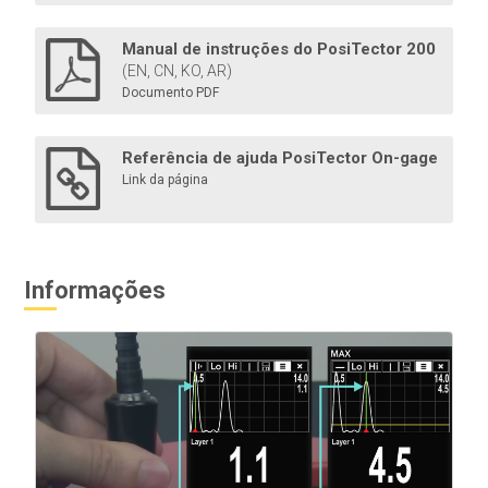
dos modelos Advanced .
Manual de instruções do PosiTector 200
(EN, CN, KO, AR)
Documento PDF
Saiba mais
Referência de ajuda PosiTector On-gage
Link da página
Informações
Padrões de espessura certificados
Verificar a precisão/operação de medidores de
espessura de revestimento. Componente importante
para atender aos requisitos da ISO/QS-9000 e de
controle de qualidade interno com precisão de
medição rastreável ao NIST ou PTB.