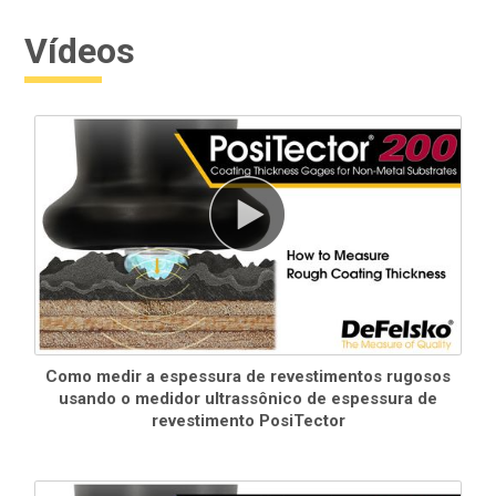
Inclui
o pacote de softwarePosiSoft
para visualização e
Vídeos
geração de relatórios de dados
As atualizações de software
via web mantêm seu
medidor atualizado
Como medir a espessura de revestimentos rugosos
Consulte
a tabela de compatibilidade da sonda
para obter
usando o medidor ultrassônico de espessura de
mais informações.
revestimento PosiTector
Standard Modelos