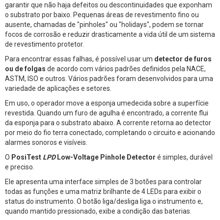
garantir que não haja defeitos ou descontinuidades que exponham
o substrato por baixo. Pequenas áreas de revestimento fino ou
ausente, chamadas de "pinholes" ou "holidays", podem se tornar
focos de corrosão e reduzir drasticamente a vida útil de um sistema
de revestimento protetor.
Para encontrar essas falhas, é possível usar um
detector de furos
ou de folgas
de acordo com vários padrões definidos pela NACE,
ASTM, ISO e outros. Vários padrões foram desenvolvidos para uma
variedade de aplicações e setores.
Em uso, o operador move a esponja umedecida sobre a superfície
revestida. Quando um furo de agulha é encontrado, a corrente flui
da esponja para o substrato abaixo. A corrente retorna ao detector
por meio do fio terra conectado, completando o circuito e acionando
alarmes sonoros e visíveis.
O
PosiTest
LPD
Low-Voltage Pinhole Detector
é simples, durável
e preciso.
Ele apresenta uma interface simples de 3 botões para controlar
todas as funções e uma matriz brilhante de 4 LEDs para exibir o
status do instrumento. O botão liga/desliga liga o instrumento e,
quando mantido pressionado, exibe a condição das baterias.