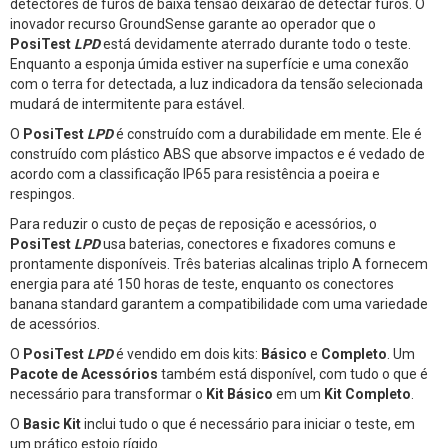
detectores de furos de baixa tensão deixarão de detectar furos. O
inovador recurso GroundSense garante ao operador que o
PosiTest
LPD
está devidamente aterrado durante todo o teste.
Enquanto a esponja úmida estiver na superfície e uma conexão
com o terra for detectada, a luz indicadora da tensão selecionada
mudará de intermitente para estável.
O
PosiTest
LPD
é construído com a durabilidade em mente. Ele é
construído com plástico ABS que absorve impactos e é vedado de
acordo com a classificação IP65 para resistência a poeira e
respingos.
Para reduzir o custo de peças de reposição e acessórios, o
PosiTest
LPD
usa baterias, conectores e fixadores comuns e
prontamente disponíveis. Três baterias alcalinas triplo A fornecem
energia para até 150 horas de teste, enquanto os conectores
banana standard garantem a compatibilidade com uma variedade
de acessórios.
O
PosiTest
LPD
é vendido em dois kits:
Básico
e
Completo
. Um
Pacote de Acessórios
também está disponível, com tudo o que é
necessário para transformar o
Kit Básico
em um
Kit Completo
.
O
Basic Kit
inclui tudo o que é necessário para iniciar o teste, em
um prático estojo rígido.