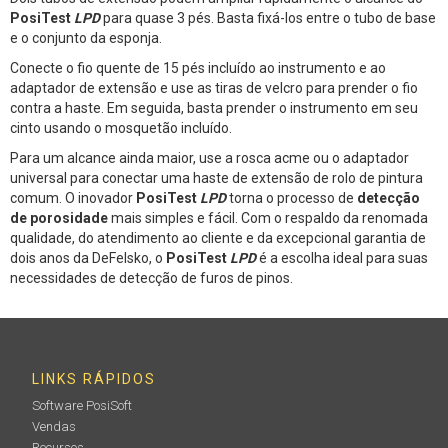
PosiTest
LPD
para quase 3 pés. Basta fixá-los entre o tubo de base
e o conjunto da esponja.
Conecte o fio quente de 15 pés incluído ao instrumento e ao
adaptador de extensão e use as tiras de velcro para prender o fio
contra a haste. Em seguida, basta prender o instrumento em seu
cinto usando o mosquetão incluído.
Para um alcance ainda maior, use a rosca acme ou o adaptador
universal para conectar uma haste de extensão de rolo de pintura
comum. O inovador
PosiTest
LPD
torna o processo de
detecção
de porosidade
mais simples e fácil. Com o respaldo da renomada
qualidade, do atendimento ao cliente e da excepcional garantia de
dois anos da DeFelsko, o
PosiTest
LPD
é a escolha ideal para suas
necessidades de detecção de furos de pinos.
LINKS RÁPIDOS
Software PosiSoft
Vendas
Recursos