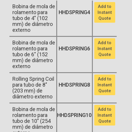
Bobina de mola de
Add to
rolamento para
HHDSPRING4
Instant
tubo de 4" (102
Quote
mm) de diâmetro
externo
Bobina de mola de
Add to
rolamento para
HHDSPRING6
Instant
tubo de 6" (152
Quote
mm) de diâmetro
externo
Rolling Spring Coil
Add to
para tubo de 8"
HHDSPRING8
Instant
(203 mm) de
Quote
diâmetro externo
Bobina de mola de
Add to
rolamento para
HHDSPRING10
Instant
tubo de 10" (254
Quote
mm) de diâmetro