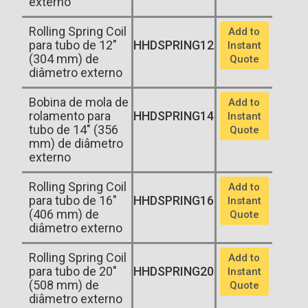
externo
Rolling Spring Coil
Add to
para tubo de 12"
HHDSPRING12
Instant
(304 mm) de
Quote
diâmetro externo
Bobina de mola de
Add to
rolamento para
HHDSPRING14
Instant
tubo de 14" (356
Quote
mm) de diâmetro
externo
Rolling Spring Coil
Add to
para tubo de 16"
HHDSPRING16
Instant
(406 mm) de
Quote
diâmetro externo
Rolling Spring Coil
Add to
para tubo de 20"
HHDSPRING20
Instant
(508 mm) de
Quote
diâmetro externo