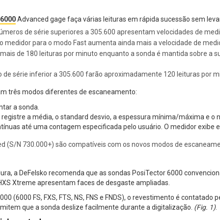
 6000
Advanced gage faça várias leituras em rápida sucessão sem leva
meros de série superiores a 305.600 apresentam velocidades de med
do medidor para o modo Fast aumenta ainda mais a velocidade de mediçã
is de 180 leituras por minuto enquanto a sonda é mantida sobre a sup
 série inferior a 305.600 farão aproximadamente 120 leituras por m
m três modos diferentes de escaneamento:
ntar a sonda.
 e registre a média, o standard desvio, a espessura mínima/máxima e o 
ontínuas até uma contagem especificada pelo usuário. O medidor exibe e 
d (S/N 730.000+) são compatíveis com os novos modos de escaneament
dura, a DeFelsko recomenda que as sondas PosiTector 6000 convencion
FHXS Xtreme apresentam faces de desgaste ampliadas.
0 (6000 FS, FXS, FTS, NS, FNS e FNDS), o revestimento é contatado pelo
rmitem que a sonda deslize facilmente durante a digitalização.
(Fig. 1)
.