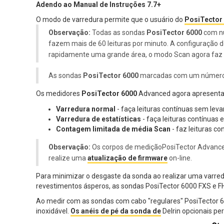
Adendo ao Manual de Instruções 7.7+
O modo de varredura permite que o usuário do
PosiTector
Observação:
Todas as sondas
PosiTector 6000
com nú
fazem mais de 60 leituras por minuto. A configuração 
rapidamente uma grande área, o modo Scan agora faz ma
As sondas
PosiTector 6000
marcadas com um número de
Os medidores
PosiTector 6000
Advanced agora apresenta
Varredura normal
- faça leituras contínuas sem leva
Varredura de estatísticas
- faça leituras contínuas
Contagem limitada de média
Scan
- faz leituras c
Observação:
Os corpos de mediçãoPosiTector Advance
realize uma
atualização de firmware
on-line.
Para minimizar o desgaste da sonda ao realizar uma varre
revestimentos ásperos, as sondas PosiTector 6000 FXS e 
Ao medir com as sondas com cabo "regulares" PosiTector 600
inoxidável.
Os anéis de pé da sonda de
Delrin opcionais pe