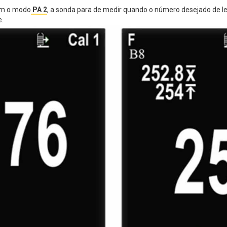
om o modo
PA 2
, a sonda para de medir quando o número desejado de lei
e.