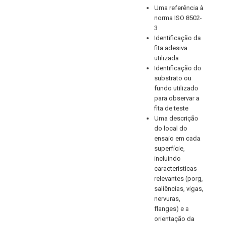
Uma referência à
norma ISO 8502-
3
Identificação da
fita adesiva
utilizada
Identificação do
substrato ou
fundo utilizado
para observar a
fita de teste
Uma descrição
do local do
ensaio em cada
superfície,
incluindo
características
relevantes (porg,
saliências, vigas,
nervuras,
flanges) e a
orientação da