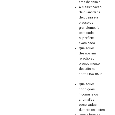
área de ensaio
A classificação
da quantidade
de poeira e a
classe de
granulometria
para cada
superfície
examinada
Quaisquer
desvios em
relação ao
procedimento
descrito na
norma ISO 8502-
3
Quaisquer
condições
incomuns ou
anomalias
observadas
durante os testes
Data e hora do