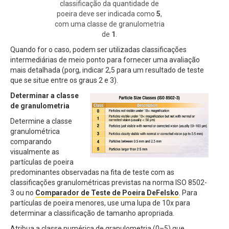
classificação da quantidade de
poeira deve ser indicada como
5
,
com uma classe de granulometria
de
1
.
Quando for o caso, podem ser utilizadas classificações
intermediárias de meio ponto para fornecer uma avaliação
mais detalhada (porg, indicar 2,5 para um resultado de teste
que se situe entre os graus 2 e 3).
Determinar a classe
de granulometria
Determine a classe
granulométrica
comparando
visualmente as
partículas de poeira
predominantes observadas na fita de teste com as
classificações granulométricas previstas na norma ISO 8502-
3 ou no
Comparador de Teste de Poeira DeFelsko
. Para
partículas de poeira menores, use uma lupa de 10x para
determinar a classificação de tamanho apropriada.
Atribua a classe numérica de granulometria (0–5) que