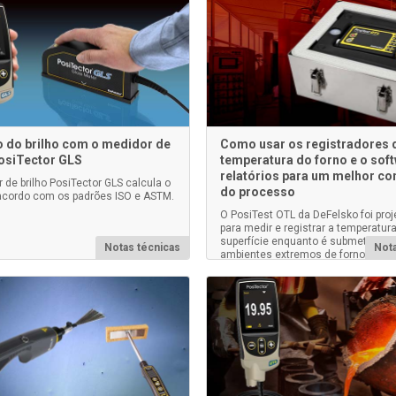
 do brilho com o medidor de
Como usar os registradores 
PosiTector GLS
temperatura do forno e o sof
relatórios para um melhor co
 de brilho PosiTector GLS calcula o
do processo
 acordo com os padrões ISO e ASTM.
O PosiTest OTL da DeFelsko foi pro
para medir e registrar a temperatura
superfície enquanto é submetido a
Notas técnicas
Nota
ambientes extremos de forno