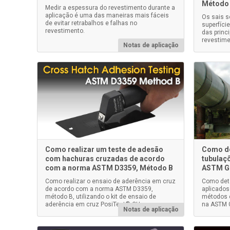
Método 
Medir a espessura do revestimento durante a
aplicação é uma das maneiras mais fáceis
Os sais 
de evitar retrabalhos e falhas no
superfíci
revestimento.
das princ
revestime
Notas de aplicação
Como realizar um teste de adesão
Como de
com hachuras cruzadas de acordo
tubulaç
com a norma ASTM D3359, Método B
ASTM G
Como realizar o ensaio de aderência em cruz
Como dete
de acordo com a norma ASTM D3359,
aplicados
método B, utilizando o kit de ensaio de
métodos e
aderência em cruz PosiTest® CH
na ASTM 
Notas de aplicação