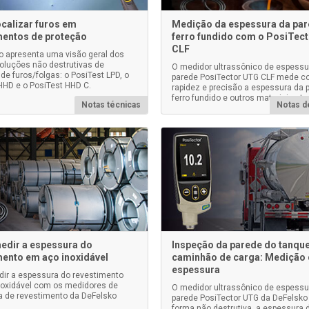
calizar furos em
Medição da espessura da par
mentos de proteção
ferro fundido com o PosiTec
CLF
go apresenta uma visão geral dos
soluções não destrutivas de
O medidor ultrassônico de espessu
de furos/folgas: o PosiTest LPD, o
parede PosiTector UTG CLF mede 
HHD e o PosiTest HHD C.
rapidez e precisão a espessura da 
ferro fundido e outros materiais at
Notas técnicas
Notas d
dir a espessura do
Inspeção da parede do tanqu
mento em aço inoxidável
caminhão de carga: Medição
espessura
r a espessura do revestimento
oxidável com os medidores de
O medidor ultrassônico de espessu
 de revestimento da DeFelsko
parede PosiTector UTG da DeFelsko
forma não destrutiva, a espessura 