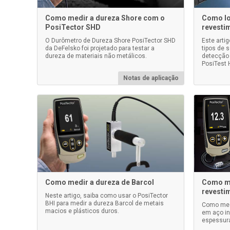
Como medir a dureza Shore com o
Como lo
PosiTector SHD
revesti
O Durômetro de Dureza Shore PosiTector SHD
Este arti
da DeFelsko foi projetado para testar a
tipos de 
dureza de materiais não metálicos.
detecção 
PosiTest 
Notas de aplicação
Como medir a dureza de Barcol
Como me
revesti
Neste artigo, saiba como usar o PosiTector
BHI para medir a dureza Barcol de metais
Como medi
macios e plásticos duros.
em aço in
espessura