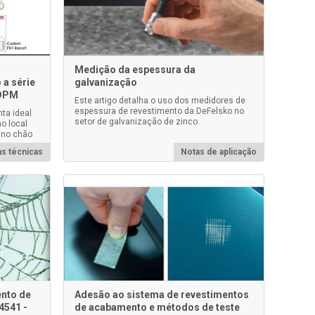
Medição da espessura da
 a série
galvanização
 DPM
Este artigo detalha o uso dos medidores de
espessura de revestimento da DeFelsko no
ta ideal
setor de galvanização de zinco.
o local
u no chão
s técnicas
Notas de aplicação
ento de
Adesão ao sistema de revestimentos
4541 -
de acabamento e métodos de teste