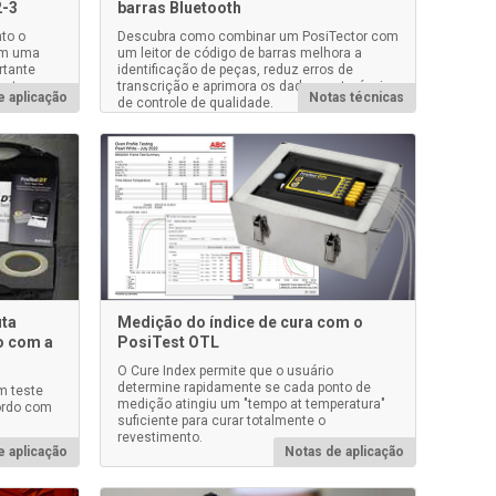
2-3
barras Bluetooth
to o
Descubra como combinar um PosiTector com
em uma
um leitor de código de barras melhora a
rtante
identificação de peças, reduz erros de
ento
transcrição e aprimora os dados rastreáveis
e aplicação
Notas técnicas
de controle de qualidade.
ita
Medição do índice de cura com o
o com a
PosiTest OTL
O Cure Index permite que o usuário
determine rapidamente se cada ponto de
m teste
medição atingiu um "tempo at temperatura"
cordo com
suficiente para curar totalmente o
revestimento.
e aplicação
Notas de aplicação