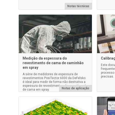
Notas técnicas
Medição da espessura do
Calibraç
revestimento de cama de caminhão
Este docu
em spray
frequent
processo 
A série de medidores de espessura de
precisas.
revestimentos PosiTector 6000 da DeFelsko
é ideal para medir de forma não destrutiva a
espessura de revestimentos de revestimento
Notas de aplicação
de cama em spray.