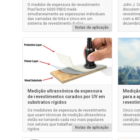
O medidor de espessura de revestimento
John J. Cr
PosiTector 6000 FNDS mede
discutem
simultaneamente as espessuras individuais
revestime
das camadas de tinta e zinco em um
com a AST
sistema de revestimento duplex.
dezembro
Notas de aplicação
Medição ultrassônica da espessura
Medição
de revestimentos curados por UV em
para a a
substratos rígidos
revesti
Os medidores de espessura de revestimento
Cinco con
que usam técnicas de medição ultrassônica
observada
estão se tornando cada vez mais populares
condição 
nos setores que trabalham com substratos
revestime
Notas de aplicação
rígidos.