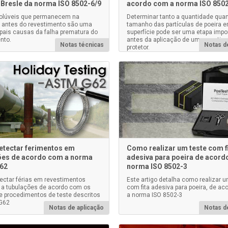
Bresle da norma ISO 8502-6/9
acordo com a norma ISO 850
solúveis que permanecem na
Determinar tanto a quantidade quan
e antes do revestimento são uma
tamanho das partículas de poeira 
ipais causas da falha prematura do
superfície pode ser uma etapa impo
nto.
antes da aplicação de um revestim
Notas técnicas
Notas d
protetor.
tectar ferimentos em
Como realizar um teste com f
ões de acordo com a norma
adesiva para poeira de acord
62
norma ISO 8502-3
ctar férias em revestimentos
Este artigo detalha como realizar u
 a tubulações de acordo com os
com fita adesiva para poeira, de a
 procedimentos de teste descritos
a norma ISO 8502-3
G62
Notas de aplicação
Notas d