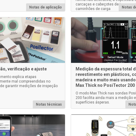
carcaças e cabeçotes de tanques 
Notas de aplicação
Notas d
caminhões de carga
ão, verificação e ajuste
Medição da espessura total 
revestimento em plásticos, c
mento explica etapas
madeira e muito mais usand
emente mal compreendidas no
Max Thick no PosiTector 200
de garantir medições de inspeção
O modo Max Thick nas sondas Posi
200 facilita ainda mais a medição 
superfícies ásperas.
Notas técnicas
Nota