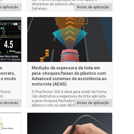
de
diferentes de adesivo oferecidas pela
e aplicação
Notas de aplicação
DeFelsko
do
Medição da espessura da tinta em
oncreto,
para-choques/faixas de plástico com
o o modo
Advanced sistemas de assistência ao
motorista (ADAS)
Tector
O PosiTector 200 é ideal para medir de forma
em
não destrutiva a espessura da tinta aplicada
a para-choques/fachadas de veículos de
s técnicas
Notas de aplicação
plástico com ou sem ADAS.