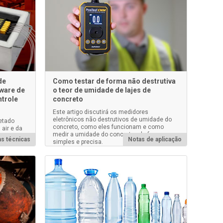
de
Como testar de forma não destrutiva
tware de
o teor de umidade de lajes de
ntrole
concreto
Este artigo discutirá os medidores
eletrônicos não destrutivos de umidade do
jetado
concreto, como eles funcionam e como
 air e da
medir a umidade do concreto - de forma
s técnicas
Notas de aplicação
simples e precisa.