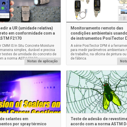
dir a UR (umidade relativa)
Monitoramento remoto das
reto em conformidade com a
condições ambientais usando
ASTM F2170
de instrumentos PosiTector
r CMM IS In Situ Concrete Moisture
A série PosiTector DPM é a ferramen
 maneira simples, durável e precisa
para medir parâmetros ambientais n
ar testes de umidade do concreto de
de trabalho, na oficina de pintura o
om a norma ASTM F2170.
de fábrica.
Notas de aplicação
Nota
de selantes em
Teste de adesão de revestim
mentos por spray térmico
acordo com a norma ASTM D