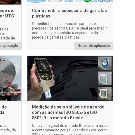
ede de
Como medir a espessura de garrafas
tor UTG
plásticas
O medidor de espessura de parede de
precisão PosiTector UTG P é ideal para medir
ra de
com rapidez e precisão a espessura da
com
parede de garrafas plásticas.
parede de
enuantes.
e aplicação
Notas de aplicação
e do
Medição de sais solúveis de acordo
 da
com as normas ISO 8502-6 e ISO
8502-9 - o método Bresle
ra de
Uma visão geral do método Bresle para medir
 mede, de
a contaminação por sal usando o PosiTector
de
SST e uma comparação de três opções