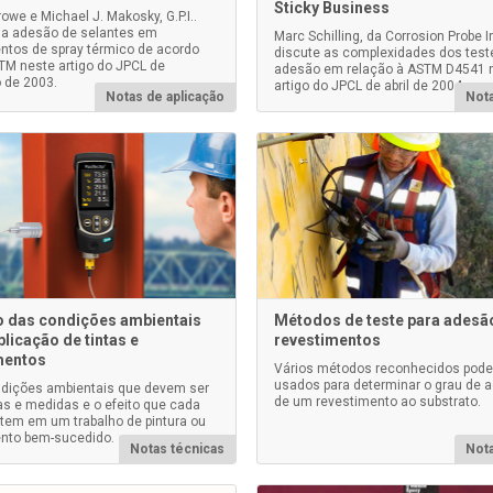
Sticky Business
owe e Michael J. Makosky, G.P.I..
 a adesão de selantes em
Marc Schilling, da Corrosion Probe In
ntos de spray térmico de acordo
discute as complexidades dos test
M neste artigo do JPCL de
adesão em relação à ASTM D4541 
 de 2003.
artigo do JPCL de abril de 2004.
Notas de aplicação
Nota
 das condições ambientais
Métodos de teste para adesã
plicação de tintas e
revestimentos
mentos
Vários métodos reconhecidos pod
usados para determinar o grau de 
dições ambientais que devem ser
de um revestimento ao substrato.
s e medidas e o efeito que cada
tem em um trabalho de pintura ou
nto bem-sucedido.
Notas técnicas
Nota