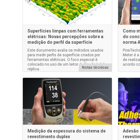
Superfícies limpas com ferramentas
Como me
elétricas: Novas percepções sobre a
do conc
medição do perfil da superfície
norma 
Este documento avalia os métodos usados
PosiTecto
para medir perfis de superfície criados por
Meter é a
ferramentas elétricas. O foco especial é
de realiz
colocado no uso de um leitor de fita digital de
acordo c
Notas técnicas
réplica.
Medição da espessura do sistema de
Adesão 
revestimento duplex
revesti