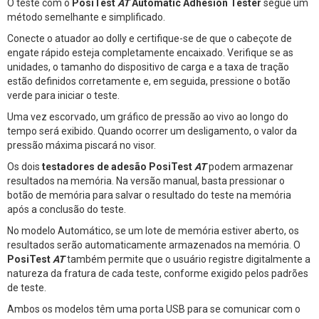
O teste com o
PosiTest
AT
Automatic Adhesion Tester
segue um
método semelhante e simplificado.
Conecte o atuador ao dolly e certifique-se de que o cabeçote de
engate rápido esteja completamente encaixado. Verifique se as
unidades, o tamanho do dispositivo de carga e a taxa de tração
estão definidos corretamente e, em seguida, pressione o botão
verde para iniciar o teste.
Uma vez escorvado, um gráfico de pressão ao vivo ao longo do
tempo será exibido. Quando ocorrer um desligamento, o valor da
pressão máxima piscará no visor.
Os dois
testadores de adesão PosiTest
AT
podem armazenar
resultados na memória. Na versão manual, basta pressionar o
botão de memória para salvar o resultado do teste na memória
após a conclusão do teste.
No modelo Automático, se um lote de memória estiver aberto, os
resultados serão automaticamente armazenados na memória. O
PosiTest
AT
também permite que o usuário registre digitalmente a
natureza da fratura de cada teste, conforme exigido pelos padrões
de teste.
Ambos os modelos têm uma porta USB para se comunicar com o