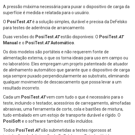
A pressão máxima necessária para puxar o dispositivo de carga da
superfície é medida e relatada para o usuário.
O
PosiTest
AT
é a solução simples, durável e precisa da DeFelsko
para testes de aderência de arrancamento.
Duas versões do
PosiTest
AT
estão disponíveis: O
PosiTest
AT
Manual
e o
PosiTest
AT
Automático
.
Os dois modelos são portáteis e não requerem fonte de
alimentação externa, o que os torna ideais para uso em campo ou
no laboratório. Eles empregam um projeto patenteado de atuador
de alinhamento automático que garante que o dispositivo de carga
seja sempre puxado perpendicularmente ao substrato, eliminando
qualquer movimento de descascamento que possa levar a um
resultado incorreto.
Cada um
PosiTest
AT
vem com tudo o que é necessário para o
teste, incluindo o testador, acessórios de carregamento, almofadas
abrasivas, uma ferramenta de corte, cola e bastões de mistura,
tudo embalado em um estojo de transporte durável e rígido. O
PosiSoft
e o software também estão incluídos.
Todos
PosiTest
AT
são submetidas a testes rigorosos at