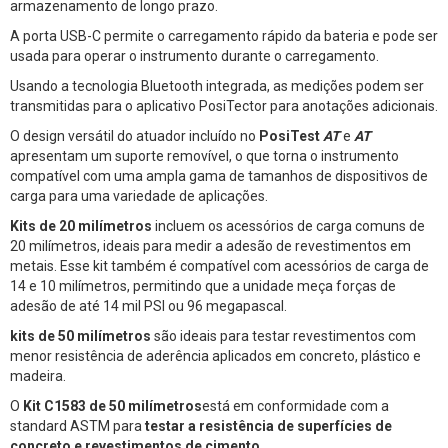
armazenamento de longo prazo.
A porta USB-C permite o carregamento rápido da bateria e pode ser
usada para operar o instrumento durante o carregamento.
Usando a tecnologia Bluetooth integrada, as medições podem ser
transmitidas para o aplicativo PosiTector para anotações adicionais.
O design versátil do atuador incluído no
PosiTest
AT
e
AT
apresentam um suporte removível, o que torna o instrumento
compatível com uma ampla gama de tamanhos de dispositivos de
carga para uma variedade de aplicações.
Kits de 20 milímetros
incluem os acessórios de carga comuns de
20 milímetros, ideais para medir a adesão de revestimentos em
metais. Esse kit também é compatível com acessórios de carga de
14 e 10 milímetros, permitindo que a unidade meça forças de
adesão de até 14 mil PSI ou 96 megapascal.
kits de 50 milímetros
são ideais para testar revestimentos com
menor resistência de aderência aplicados em concreto, plástico e
madeira.
O
Kit C1583 de 50 milímetros
está em conformidade com a
standard ASTM para
testar a resistência de superfícies de
concreto e revestimentos de cimento
.