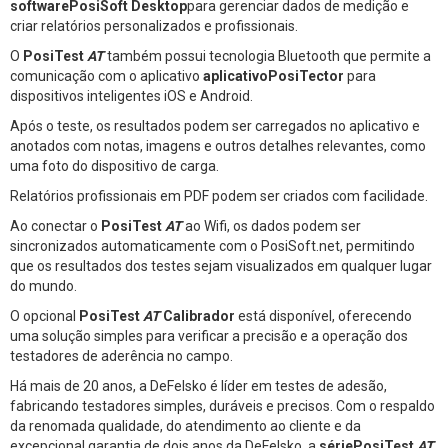
softwarePosiSoft Desktop
para gerenciar dados de medição e
criar relatórios personalizados e profissionais.
O
PosiTest
AT
também possui tecnologia Bluetooth que permite a
comunicação com o aplicativo
aplicativoPosiTector
para
dispositivos inteligentes iOS e Android.
Após o teste, os resultados podem ser carregados no aplicativo e
anotados com notas, imagens e outros detalhes relevantes, como
uma foto do dispositivo de carga.
Relatórios profissionais em PDF podem ser criados com facilidade.
Ao conectar o
PosiTest
AT
ao Wifi, os dados podem ser
sincronizados automaticamente com o PosiSoft.net, permitindo
que os resultados dos testes sejam visualizados em qualquer lugar
do mundo.
O opcional
PosiTest
AT
Calibrador
está disponível, oferecendo
uma solução simples para verificar a precisão e a operação dos
testadores de aderência no campo.
Há mais de 20 anos, a DeFelsko é líder em testes de adesão,
fabricando testadores simples, duráveis e precisos. Com o respaldo
da renomada qualidade, do atendimento ao cliente e da
excepcional garantia de dois anos da DeFelsko, a
sériePosiTest
AT