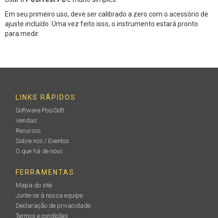
Em seu primeiro uso, deve ser calibrado a zero com o acessório de
ajuste incluído. Uma vez feito isso, o instrumento estará pronto
para medir.
LINKS RÁPIDOS
Software PosiSoft
Vendas
Recursos
Sobre nós / Eventos
O que há de novo
FERRAMENTAS
Mapa do site
Junte-se à nossa equipe
Declaração de privacidade
Termos e condições