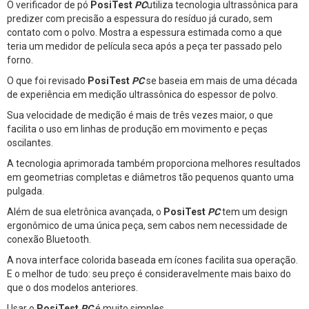
O verificador de pó
PosiTest
PC
utiliza tecnologia ultrassônica para
predizer com precisão a espessura do resíduo já curado, sem
contato com o polvo. Mostra a espessura estimada como a que
teria um medidor de película seca após a peça ter passado pelo
forno.
O que foi revisado
PosiTest
PC
se baseia em mais de uma década
de experiência em medição ultrassônica do espessor de polvo.
Sua velocidade de medição é mais de três vezes maior, o que
facilita o uso em linhas de produção em movimento e peças
oscilantes.
A tecnologia aprimorada também proporciona melhores resultados
em geometrias completas e diâmetros tão pequenos quanto uma
pulgada.
Além de sua eletrônica avançada, o
PosiTest
PC
tem um design
ergonômico de uma única peça, sem cabos nem necessidade de
conexão Bluetooth.
A nova interface colorida baseada em ícones facilita sua operação.
E o melhor de tudo: seu preço é consideravelmente mais baixo do
que o dos modelos anteriores.
Usar o
PosiTest
PC
é muito simples.