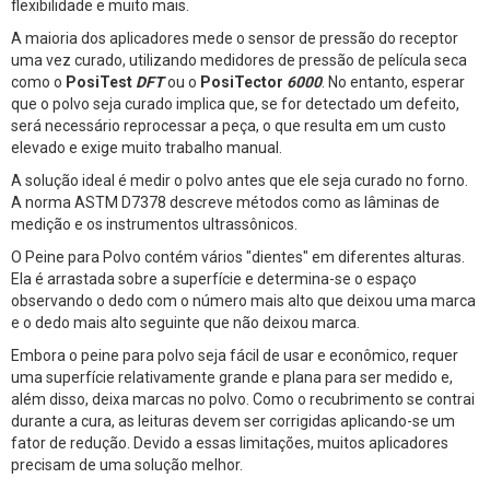
flexibilidade e muito mais.
A maioria dos aplicadores mede o sensor de pressão do receptor
uma vez curado, utilizando medidores de pressão de película seca
como o
PosiTest
DFT
ou o
PosiTector
6000
. No entanto, esperar
que o polvo seja curado implica que, se for detectado um defeito,
será necessário reprocessar a peça, o que resulta em um custo
elevado e exige muito trabalho manual.
A solução ideal é medir o polvo antes que ele seja curado no forno.
A norma ASTM D7378 descreve métodos como as lâminas de
medição e os instrumentos ultrassônicos.
O Peine para Polvo contém vários "dientes" em diferentes alturas.
Ela é arrastada sobre a superfície e determina-se o espaço
observando o dedo com o número mais alto que deixou uma marca
e o dedo mais alto seguinte que não deixou marca.
Embora o peine para polvo seja fácil de usar e econômico, requer
uma superfície relativamente grande e plana para ser medido e,
além disso, deixa marcas no polvo. Como o recubrimento se contrai
durante a cura, as leituras devem ser corrigidas aplicando-se um
fator de redução. Devido a essas limitações, muitos aplicadores
precisam de uma solução melhor.