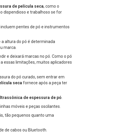
sura de película seca
, como o
ho dispendioso e trabalhoso se for
 incluem pentes de pó e instrumentos
e a altura do pó é determinada
ou marca.
edir e deixará marcas no pó. Como o pó
 a essas limitações, muitos aplicadores
ssura do pó curado, sem entrar em
lícula seca
fornece após a peça ter
ltrassônica de espessura de pó
.
inhas móveis e peças oscilantes.
is, tão pequenos quanto uma
e de cabos ou Bluetooth.