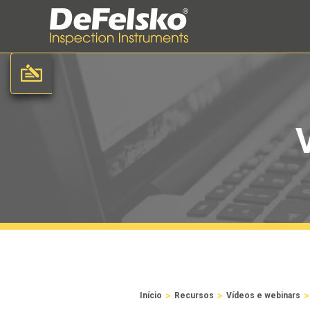
>
>
>
Início
Recursos
Vídeos e webinars