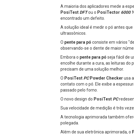
A maioria dos aplicadores mede a esp
PosiTest
DFT
ou o
PosiTector
6000
.
encontrado um defeito.
A solução ideal é medir o pó antes qu
ultrassônicos.
O
pente para pó
consiste em vários "de
observando-se o dente de maior númer
Embora o
pente para pó
seja fácil de 
encolhe durante a cura, as leituras do
precisam de uma solução melhor.
O
PosiTest
PC
Powder Checker
usa a
contato com o pó. Ele exibe a espessu
passado pelo forno.
O novo design do
PosiTest
PC
redesen
Sua velocidade de medição é três veze
A tecnologia aprimorada também ofere
polegada.
Além de sua eletrônica aprimorada, o