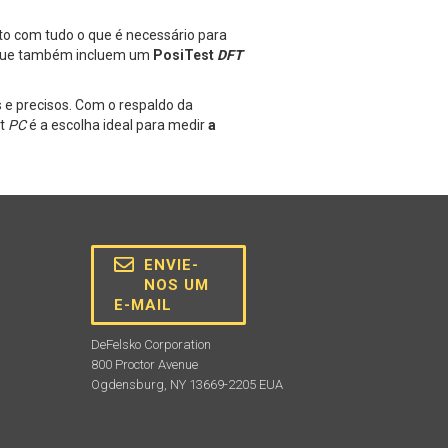
to com tudo o que é necessário para
ue também incluem um
PosiTest
DFT
 e precisos. Com o respaldo da
st
PC
é a escolha ideal para medir
a
ENVIE-
NOS UM
E-MAIL
DeFelsko Corporation
800 Proctor Avenue
Ogdensburg, NY 13669-2205 EUA