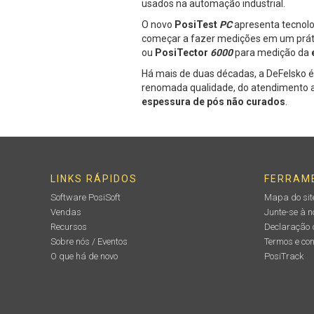
usados na automação industrial.
O novo
PosiTest
PC
apresenta tecnolo
começar a fazer medições em um prátic
ou
PosiTector
6000
para medição da
Há mais de duas décadas, a DeFelsko é
renomada qualidade, do atendimento ao
espessura de pós não curados
.
LINKS RÁPIDOS
FERRAM
Software PosiSoft
Mapa do sit
Vendas
Junte-se à 
Recursos
Declaração 
Sobre nós / Eventos
Termos e co
O que há de novo
PosiTrack