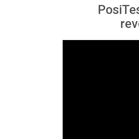
PosiTe
rev