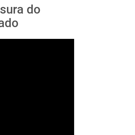
sura do
rado