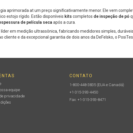
gia aprimorada at um preço significativamente menor. Ele vem comple
o estojo rígido. Estão disponíveis
kits
completos
de inspeção de pó
q
espessura de película seca
após a cura.
 líder em medição ultrassônica, fabricando medidores simples, duráveis
 cliente e da excepcional garantia de dois anos da DeFelsko, o PosiTe
ENTAS
CONTATO
e
1-800-448-3835
(EUA e Canadá)
nossa equipe
+1-315-393-4450
de privacidade
Fax: +1-315-393-8471
ndições