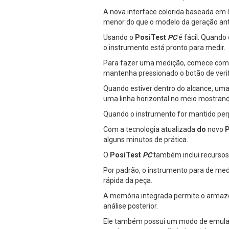
A nova interface colorida baseada em í
menor do que o modelo da geração ante
Usando o
PosiTest
PC
é fácil. Quando 
o instrumento está pronto para medir.
Para fazer uma medição, comece com a
mantenha pressionado o botão de verifi
Quando estiver dentro do alcance, uma
uma linha horizontal no meio mostrando
Quando o instrumento for mantido perpe
Com a tecnologia atualizada
do
novo
P
alguns minutos de prática.
O
PosiTest
PC
também inclui recursos
Por padrão, o instrumento para de medi
rápida da peça.
A memória integrada permite o armaze
análise posterior.
Ele também possui um modo de emulaçã