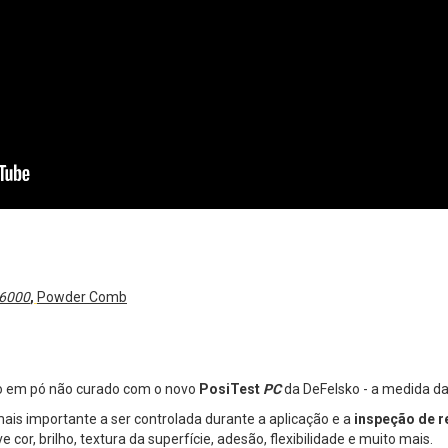
6000
,
Powder Comb
o em pó não curado com o novo
PosiTest
PC
da DeFelsko - a medida da
mais importante a ser controlada durante a aplicação e a
inspeção de 
e cor, brilho, textura da superfície, adesão, flexibilidade e muito mais.