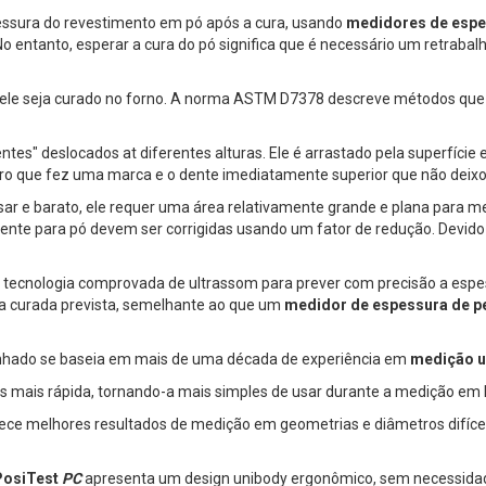
essura do revestimento em pó após a cura, usando
medidores de espes
 No entanto, esperar a cura do pó significa que é necessário um retrabal
e ele seja curado no forno. A norma ASTM D7378 descreve métodos que
ntes" deslocados at diferentes alturas. Ele é arrastado pela superfície 
o que fez uma marca e o dente imediatamente superior que não deix
usar e barato, ele requer uma área relativamente grande e plana para m
 pente para pó devem ser corrigidas usando um fator de redução. Devido
 tecnologia comprovada de ultrassom para prever com precisão a espe
ra curada prevista, semelhante ao que um
medidor de espessura de pe
hado se baseia em mais de uma década de experiência em
medição u
s mais rápida, tornando-a mais simples de usar durante a medição em l
ce melhores resultados de medição em geometrias e diâmetros difíce
PosiTest
PC
apresenta um design unibody ergonômico, sem necessidad