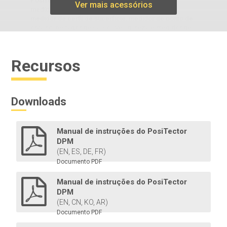
PosiTector , convertendo-se facilmente de um
Ver mais acessórios
medidor de espessura de revestimento em um
medidor de perfil de superfície, medidor de ponto de
orvalho, testador de sal solúvel, dureza e medidor de
espessura ultrassônico.
Recursos
Saiba mais
Downloads
Manual de instruções do PosiTector
DPM
(EN, ES, DE, FR)
Documento PDF
PosiTector DPM L
Manual de instruções do PosiTector
DPM
O registrador do medidor de ponto de orvalho é fixado
(EN, CN, KO, AR)
em estruturas de aço para medir e registrar
parâmetros ambientais de forma independente por
Documento PDF
até 200 dias.