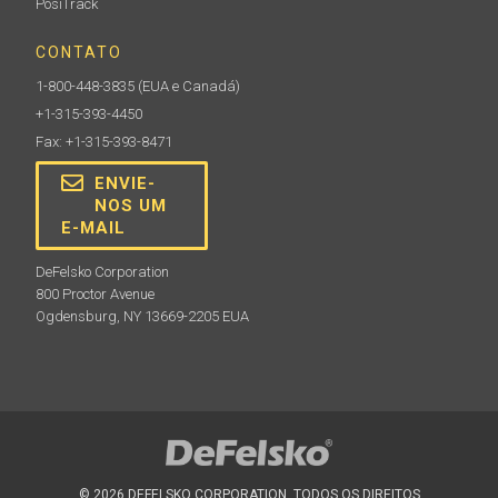
Presilha para cinto
PosiTrack
CONTATO
Clipe de cinto para corpos de medidores PosiTector
1-800-448-3835
(EUA e Canadá)
+1-315-393-4450
Fax: +1-315-393-8471
ENVIE-
NOS UM
Saiba mais
E-MAIL
DeFelsko Corporation
800 Proctor Avenue
Ogdensburg, NY 13669-2205 EUA
Sensores de termopar tipo K
© 2026 DEFELSKO CORPORATION. TODOS OS DIREITOS
Sonda de temperatura de superfície portátil e sonda