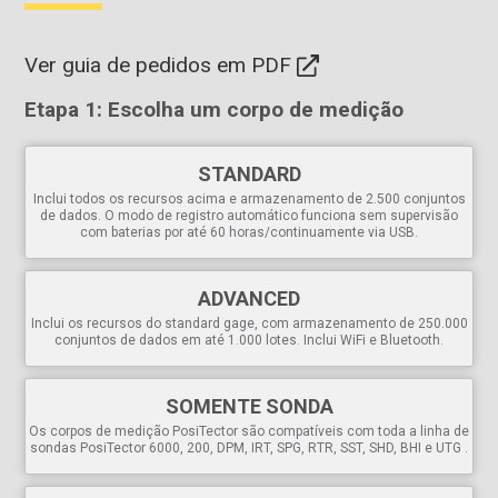
PRBDPMIR PRBDPM, PRBDPMIR )
Os
NOVOS
sensores de umidade relativa e temperatura de
Ver guia de pedidos em PDF
superfície são aclimatados em apenas metade do tempo dos
modelos anteriores, reduzindo o tempo de espera e acelerando
as inspeçõesPRBDPM somentePRBDPM )
Etapa 1: Escolha um corpo de medição
Os indicadores SmartTrend™
identificam leituras crescentes,
decrescentes ou estáveis
STANDARD
Certificado de calibração incluído mostrando a rastreabilidade ao
NIST
Inclui todos os recursos acima e armazenamento de 2.500 conjuntos
de dados. O modo de registro automático funciona sem supervisão
Está em conformidade com os padrões nacionais e
com baterias por até 60 horas/continuamente via USB.
internacionais, incluindo ISO e ASTM
Poderoso
ADVANCED
Captura de tela - salve
100 imagens de tela para manter
Inclui os recursos do standard gage, com armazenamento de 250.000
registros e revisões
conjuntos de dados em até 1.000 lotes. Inclui WiFi e Bluetooth.
O recurso de ativação instantânea liga rapidamente o
medidor se ele tiver sido desligado recentemente
SOMENTE SONDA
Porta USB
para conexão rápida e simples a um PC e para
fornecer energia contínua. Cabo USB incluído.
Os corpos de medição PosiTector são compatíveis com toda a linha de
sondas PosiTector 6000, 200, DPM, IRT, SPG, RTR, SST, SHD, BHI e UTG .
As leituras e os gráficos armazenados no PosiSoft USB
Drive podem ser acessados por meio de navegadores
universais de PC ou exploradores de arquivos. Não é