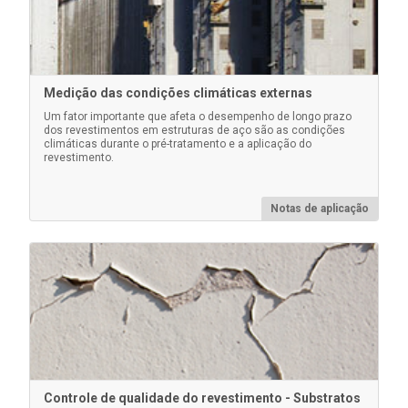
Medição das condições climáticas externas
Um fator importante que afeta o desempenho de longo prazo
dos revestimentos em estruturas de aço são as condições
Malas Pelican para kits de inspeção
climáticas durante o pré-tratamento e a aplicação do
PosiTector
revestimento.
Estojos Pelican resistentes e à prova d'água,
completos com uma inserção de espuma
Notas de aplicação
personalizada para segurar com segurança seu
instrumento PosiTector .
Saiba mais
Controle de qualidade do revestimento - Substratos