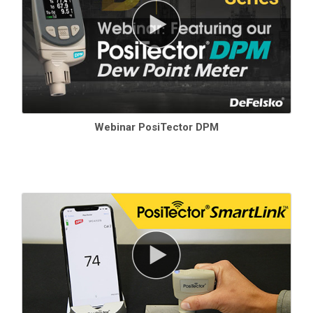
Integre-se com software de terceiros
, drones, ROVs, PLCs e
dispositivos robóticos usando vários protocolos de
comunicação do setor -standard
Especificações
Especificações
Faixa
Precisão
Resolução
Webinar PosiTector DPM
Temperatura
-40° a 80° C
± 0.5° C
0.1° C
da superfície
80° a 190° C
± 1.5° C
-40° a 175° F
± 1° F
0.1° F
175° a 375° F
± 3° F
Temperatura
-70° a 380° C
± 1° C + 1%**
0.1° C
infravermelha
-94° a 716° F
± 1.8° F +
0.1° F
da superfície*
1%**
Temperatura
-40° a 80° C
± 0.5° C
0.1° C
Air
-40° a 175° F
± 1° F
0.1° F
Umidade
0 a 100%
± 3%
0.1%