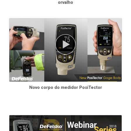
orvalho
Inclui TODOS os recursos mostrados acima, além de...
Armazenamento de 250.000 conjuntos de dados em até 1.000
lotes
O modo Auto Log aprimorado desliga o medidor entre as
leituras, proporcionando até 8 meses de duração da bateria.
Cada leitura pode ser carregada no PosiSoft.net ou em um
servidor FTP
usando WiFi. Agrupe automaticamente as leituras
em lotes at intervalos diários, semanais ou mensais.
Limites definidos pelo usuário para todos os parâmetros -
avisos visíveis e sonoros. Receba
alertas por e-mail
quando
estiver conectado ao WiFi.
Gráficos de tendências mostram as leituras em tempo real
Teclado na tela sensível ao toque para
renomear
rapidamente
os lotes
, adicionar notas e muito mais
Novo corpo do medidor PosiTector
A temperatura de bulbo úmido pode ser exibida e registrada
A tecnologia
WiFi
sincroniza sem fio com o PosiSoft.net e baixa
atualizações de software
Tecnologia
Bluetooth
4.0
para transferência de dados para um
dispositivo móvel que esteja executando o aplicativo PosiTector
ou uma impressora portátil opcional.
API BLE
disponível para
integração em software de terceiros.