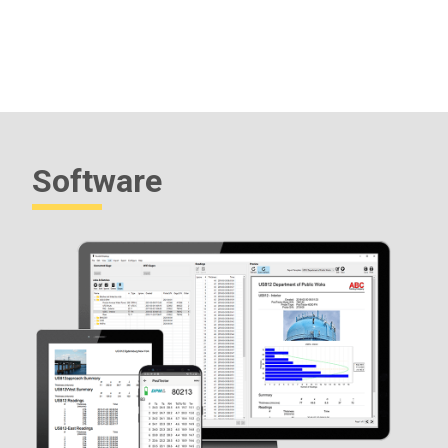
TODOS OS MEDIDORES VEM COMP
LETOS com sensores de
umidade e temperatura, estojo protetor de borracha, alça de
pulso, 3 baterias AAA, instruções, estojo protetor de transporte
(DPM/DPMA/DPMD), estojo rígido de transporte (DPMS),
proteção protetora da lente, certificado de calibração de
formato longo rastreável ao NIST, cabo USB, garantia de dois
(2) anos.
Software