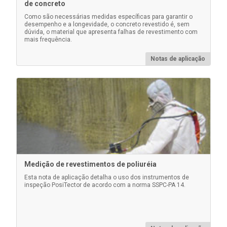
de concreto
Como são necessárias medidas específicas para garantir o
desempenho e a longevidade, o concreto revestido é, sem
dúvida, o material que apresenta falhas de revestimento com
mais frequência.
Kit de substituição de filtro RH / Ta
Notas de aplicação
Conjunto com 5 filtros de reposição e ferramenta para
para os
a sonda PosiTector Integral ( PRBDPMIR
modelos
PRBDPM PRBDPMIR )
Saiba mais
Medição de revestimentos de poliuréia
Esta nota de aplicação detalha o uso dos instrumentos de
inspeção PosiTector de acordo com a norma SSPC-PA 14.