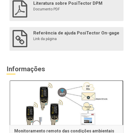
Literatura sobre PosiTector DPM
Documento PDF
Saiba mais
Referência de ajuda PosiTector On-gage
Link da página
Informações
Impressora Bluetooth
Operada por bateria e leve, essa impressora Bluetooth
imprime leituras e resumos estatísticos via Bluetooth
dos modelos Advanced .
Monitoramento remoto das condições ambientais