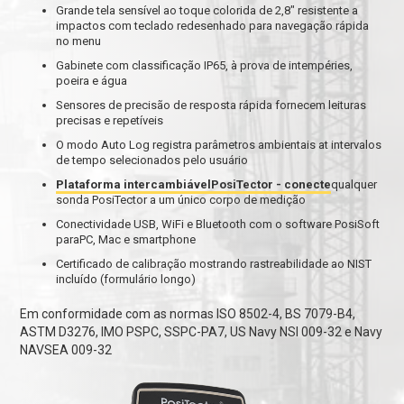
Grande tela sensível ao toque colorida de 2,8" resistente a
impactos com teclado redesenhado para navegação rápida
no menu
Gabinete com classificação IP65, à prova de intempéries,
poeira e água
Sensores de precisão de resposta rápida fornecem leituras
precisas e repetíveis
O modo Auto Log registra parâmetros ambientais at intervalos
de tempo selecionados pelo usuário
Plataforma intercambiávelPosiTector - conecte
qualquer
sonda PosiTector a um único corpo de medição
Conectividade USB, WiFi e Bluetooth com o software PosiSoft
paraPC, Mac e smartphone
Certificado de calibração mostrando rastreabilidade ao NIST
incluído (formulário longo)
Em conformidade com as normas ISO 8502-4, BS 7079-B4,
ASTM D3276, IMO PSPC, SSPC-PA7, US Navy NSI 009-32 e Navy
NAVSEA 009-32