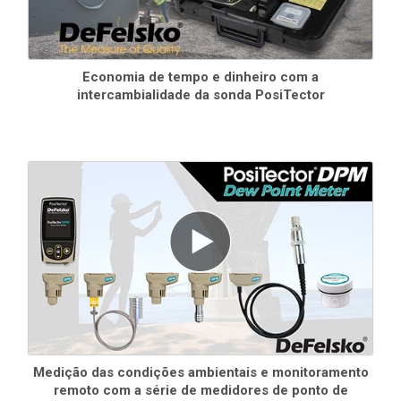
Economia de tempo e dinheiro com a
intercambialidade da sonda PosiTector
Consulte
a tabela de compatibilidade da sonda
para obter
mais informações.
Standard Modelos
Inclui TODOS os recursos mostrados acima, além de...
Armazenamento de 2.500 conjuntos de dados - as leituras
armazenadas podem ser visualizadas ou baixadas
O modo Auto Log funciona sem supervisão com baterias por
até 60 horas ou continuamente via USB
Medição das condições ambientais e monitoramento
Advanced Modelos
remoto com a série de medidores de ponto de