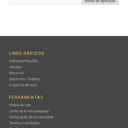
Notas de aplicação
Kit de substituição do sensor RH / Ta
para a sonda PosiTector Integral ( PRBDPMIR
1
PRBDPM PRBDPMIR
)
LINKS RÁPIDOS
Software PosiSoft
Vendas
Saiba mais
Recursos
Sobre nós / Eventos
O que há de novo
FERRAMENTAS
Mapa do site
Junte-se à nossa equipe
Declaração de privacidade
Termos e condições