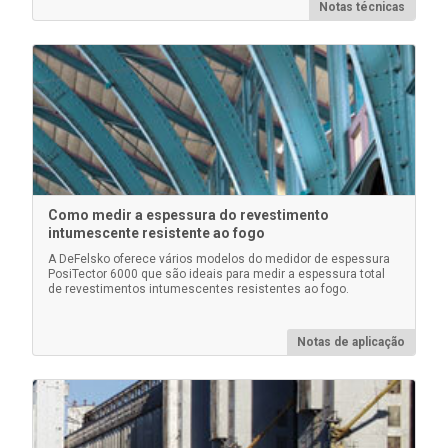
Notas técnicas
Kit de alimentação CA
Como medir a espessura do revestimento
intumescente resistente ao fogo
Use para operação contínua. Este kit fornece várias
soluções alternativas de energia para seu PosiTector
A DeFelsko oferece vários modelos do medidor de espessura
PosiTector 6000 que são ideais para medir a espessura total
operado por bateria. Opere seu medidor sem a
de revestimentos intumescentes resistentes ao fogo.
necessidade de baterias.
Notas de aplicação
Saiba mais