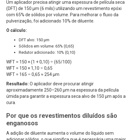
Um aplicador precisa atingir uma espessura de película seca
(DFT) de 150 µm (6 mils) utilizando um revestimento epóxi
com 65% de sólidos por volume. Para melhorar o fluxo da
pulverização, foi adicionado 10% de diluente.
O cálculo:
DFT alvo: 150 µm
Sólidos em volume: 65% (0,65)
Redutor adicionado: 10% (0,10)
WFT = 150 × (1 + 0,10) ÷ (65/100)
WFT = 150 × 1,10 ÷ 0,65
WFT = 165 ÷ 0,65 ≈ 254 µm
Resultado:
O aplicador deve procurar atingir
aproximadamente 250–260 µm na espessura da película
úmida para garantir a espessura seca alvo de 150 µm após a
cura.
Por que os revestimentos diluídos são
enganosos
A adição de diluente aumenta o volume do líquido sem
adicionar sólidos, o que significa que é necessária uma maior