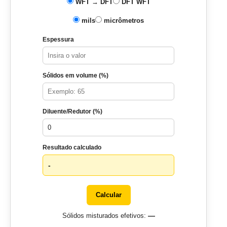
WFT → DFT
DFT WFT
mils
micrômetros
Espessura
Sólidos em volume (%)
Diluente/Redutor (%)
Resultado calculado
-
Calcular
—
Sólidos misturados efetivos: