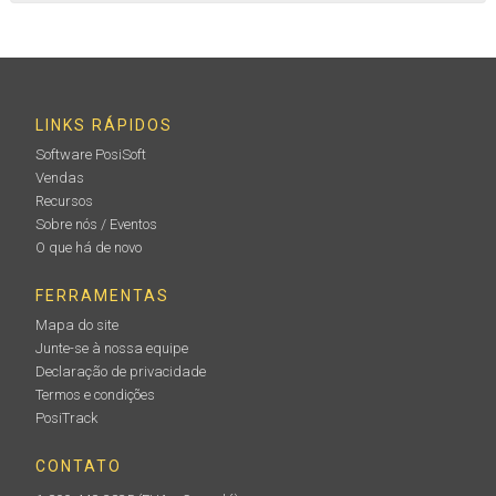
LINKS RÁPIDOS
Software PosiSoft
Vendas
Recursos
Sobre nós / Eventos
O que há de novo
FERRAMENTAS
Mapa do site
Junte-se à nossa equipe
Declaração de privacidade
Termos e condições
PosiTrack
CONTATO