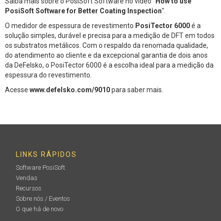
Saiba mais sobre o PosiSoft Software no vídeo "
How to use
PosiSoft Software for Better Coating Inspection
".
O medidor de espessura de revestimento
PosiTector 6000
é a
solução simples, durável e precisa para a medição de DFT em todos
os substratos metálicos. Com o respaldo da renomada qualidade,
do atendimento ao cliente e da excepcional garantia de dois anos
da DeFelsko, o PosiTector 6000 é a escolha ideal para a medição da
espessura do revestimento.
Acesse
www.defelsko.com/9010
para saber mais.
LINKS RÁPIDOS
Software PosiSoft
Vendas
Recursos
Sobre nós / Eventos
O que há de novo