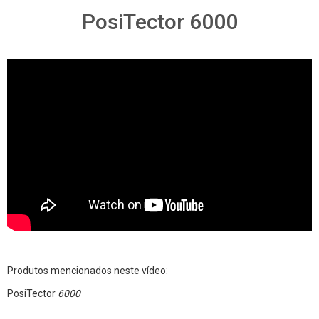
PosiTector 6000
Produtos mencionados neste vídeo:
PosiTector
6000