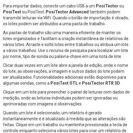
Para importar dados, conecte um cabo USB a um
PosiTector
ou
PosiTest
ou PosiTest.
PosiTector Advanced
também podem
transmitir leituras via WiFi. Quando o botão de importação é clicado,
os lotes podem ser atribuídos a uma pasta de trabalho.
As pastas de trabalho são uma maneira eficiente de manter os
lotes organizados e facilitam a criação instantânea de relatórios de
vários lotes. Arraste e solte lotes entre trabalhos ou atribua um lote
a vários trabalhos. Use o recurso de pesquisa para localizar um lote
por nome, tipo de sonda ou palavra-chave em uma nota de lote.
Clicar duas vezes em um lote abre a janela de edição, onde o nome
do lote, as observações, a imagem e outros dados do lote podem
ser atualizados. Funcionalidades adicionais estão disponíveis para
algumas sondas, como a
PosiTest OTL
e
PosiTector RTR 3D
.
Clique em um lote para preencher o painel de leituras com dados de
medição, onde as leituras individuais podem ser ignoradas ou
aprimoradas com imagens e observações.
Quando um lote é selecionado, um relatório é gerado
instantaneamente e é atualizado à medida que as alterações são
feitas. Clique em um trabalho ou mantenha pressionada a tecla de
controle enquanto seleciona vários lotes para criar um relatório de