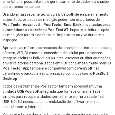
smartphone, possibilitando o gerenciamento de dados e a criação
de relatórios no campo.
Usando a mais recente tecnologia Bluetooth de emparelhamento
automático, os dados de medição podem ser importados do
PosiTector Advanced
o
PosiTector SmartLink
ou
os testadores
automáticos de aderênciaPosiTest AT
. Importe as leituras após
as medições terem sido feitas ou importe-as ao vivo durante a
inspeção.
Aproveite ao máximo os recursos do smartphone, incluindo teclado,
câmera, WiFi, Bluetooth e conectividade celular para adicionar
imagens a leituras individuais ou lotes, escrever ou ditar anotações,
enviar relatórios personalizados em PDF por e-mail e muito mais. O
PosiTector App
também é compatível com o
PosiSoft.net
,
permitindo o backup e a sincronização contínuos com o
PosiSoft
Desktop
.
Todos os instrumentos PosiTector também apresentam uma
unidade USBPosiSoft
integrada que fornece uma interface
simples para recuperar dados, semelhante a uma unidade flash
USB. Não há necessidade de instalação de software nem de
conexão com a Internet.
Visualize e faça o download dos dados de medição armazenados