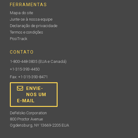
FERRAMENTAS
Mapa do site
Junte-se à nossa equipe
Declaração de privacidade
Termos e condições
PosiTrack
CONTATO
1-800-448-3835
(EUA e Canadá)
+1-315-393-4450
Fax: +1-315-393-8471
ENVIE-
NOS UM
E-MAIL
DeFelsko Corporation
800 Proctor Avenue
Ogdensburg, NY 13669-2205 EUA