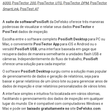
6000
,
PosiTector
200
,
PosiTector
UTG
,
PosiTector
DPM
,
PosiTector
SmartLink
,
PosiTest
AT
A
suíte de softwarePosiSoft
da DeFelsko oferece três maneiras
poderosas de visualizar e relatar seus dados
PosiTector
e
PosiTest
dados de inspeção.
Escolha entre o software completo
PosiSoft Desktop
para PC ou
Mac, o conveniente
PosiTector App
para iOS e Android ou o
versátil
PosiSoft USB
, uma interface baseada em gage que
recupera dados de maneira semelhante a unidades flash USB e
câmeras. Independentemente do fluxo de trabalho,
PosiSoft
oferece uma solução para cada inspetor.
O software
PosiSoft Desktop
surgiu como a solução mais popular
de gerenciamento de dados e geração de relatórios, seja para
baixar e gerar relatórios de um único lote ou para gerenciar anos de
dados de inspeção e criar relatórios personalizados de vários lotes.
A interface simples e intuitiva foi localizada em vários idiomas,
facilitando o gerenciamento dos dados de inspeção em qualquer
lugar do mundo. Ele é compatível com computadores Windows e
Mac e pode ser
baixado gratuitamente no
site
DeFelsko.com
.