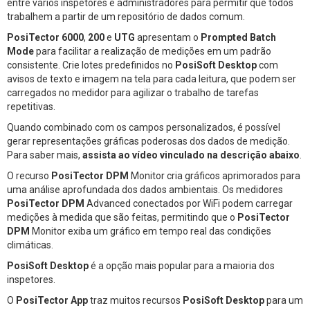
entre vários inspetores e administradores para permitir que todos
trabalhem a partir de um repositório de dados comum.
PosiTector 6000
,
200
e
UTG
apresentam o
Prompted Batch
Mode
para facilitar a realização de medições em um padrão
consistente. Crie lotes predefinidos no
PosiSoft Desktop
com
avisos de texto e imagem na tela para cada leitura, que podem ser
carregados no medidor para agilizar o trabalho de tarefas
repetitivas.
Quando combinado com os campos personalizados, é possível
gerar representações gráficas poderosas dos dados de medição.
Para saber mais,
assista ao vídeo vinculado na descrição abaixo
.
O recurso
PosiTector DPM
Monitor cria gráficos aprimorados para
uma análise aprofundada dos dados ambientais. Os medidores
PosiTector DPM
Advanced conectados por WiFi podem carregar
medições à medida que são feitas, permitindo que o
PosiTector
DPM
Monitor exiba um gráfico em tempo real das condições
climáticas.
PosiSoft Desktop
é a opção mais popular para a maioria dos
inspetores.
O
PosiTector App
traz muitos recursos
PosiSoft Desktop
para um