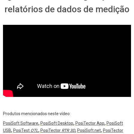
relatórios de dados de medição
Produtos mencionados neste vídeo:
PosiSoft Software
,
PosiSoft Desktop
,
PosiTector App
,
PosiSoft
USB
,
PosiTest
OTL
,
PosiTector
RTR 3D
,
PosiSoft.net
,
PosiTector