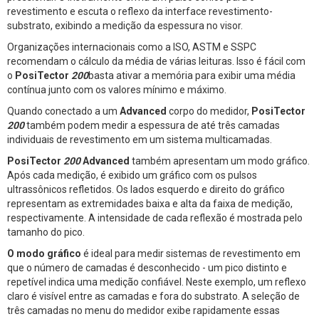
revestimento e escuta o reflexo da interface revestimento-
substrato, exibindo a medição da espessura no visor.
Organizações internacionais como a ISO, ASTM e SSPC
recomendam o cálculo da média de várias leituras. Isso é fácil com
o
PosiTector
200
basta ativar a memória para exibir uma média
contínua junto com os valores mínimo e máximo.
Quando conectado a um
Advanced
corpo do medidor,
PosiTector
200
também podem medir a espessura de até três camadas
individuais de revestimento em um sistema multicamadas.
PosiTector
200
Advanced
também apresentam um modo gráfico.
Após cada medição, é exibido um gráfico com os pulsos
ultrassônicos refletidos. Os lados esquerdo e direito do gráfico
representam as extremidades baixa e alta da faixa de medição,
respectivamente. A intensidade de cada reflexão é mostrada pelo
tamanho do pico.
O modo gráfico
é ideal para medir sistemas de revestimento em
que o número de camadas é desconhecido - um pico distinto e
repetível indica uma medição confiável. Neste exemplo, um reflexo
claro é visível entre as camadas e fora do substrato. A seleção de
três camadas no menu do medidor exibe rapidamente essas