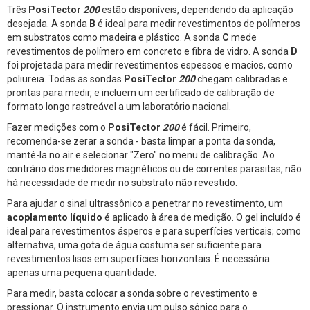
Três
PosiTector
200
estão disponíveis, dependendo da aplicação
desejada. A sonda
B
é ideal para medir revestimentos de polímeros
em substratos como madeira e plástico. A sonda
C
mede
revestimentos de polímero em concreto e fibra de vidro. A sonda
D
foi projetada para medir revestimentos espessos e macios, como
poliureia. Todas as sondas
PosiTector
200
chegam calibradas e
prontas para medir, e incluem um certificado de calibração de
formato longo rastreável a um laboratório nacional.
Fazer medições com o
PosiTector
200
é fácil. Primeiro,
recomenda-se zerar a sonda - basta limpar a ponta da sonda,
mantê-la no air e selecionar "Zero" no menu de calibração. Ao
contrário dos medidores magnéticos ou de correntes parasitas, não
há necessidade de medir no substrato não revestido.
Para ajudar o sinal ultrassônico a penetrar no revestimento, um
acoplamento líquido
é aplicado à área de medição. O gel incluído é
ideal para revestimentos ásperos e para superfícies verticais; como
alternativa, uma gota de água costuma ser suficiente para
revestimentos lisos em superfícies horizontais. É necessária
apenas uma pequena quantidade.
Para medir, basta colocar a sonda sobre o revestimento e
pressionar. O instrumento envia um pulso sônico para o