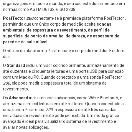
organizações em todo o mundo, e seu uso está documentado em
normas como ASTM D6132 e ISO 2808.
PosiTector
200
conectam-se à premiada plataforma PosiTector ,
permitindo que um único corpo de medição aceite
sondas
ambientais
,
de espessura de revestimento
,
de perfil de
superfície
,
de ponto de orvalho
,
de dureza
,
de espessura de
parede
e de
sal solúvel
O núcleo da plataforma PosiTector é o corpo do medidor. Existem
dois:
O
Standard
inclui um visor colorido brilhante, armazenamento de
até duzentas e cinquenta leituras e uma porta USB para conexão
com um Mac ou PC. Quando conectado a uma sonda PosiTector
200
, ele pode medir a espessura total de um sistema de
revestimento.
Os
Advanced
inclui recursos adicionais, como WiFi e Bluetooth, e
armazena cem mil leituras em até mil lotes. Quando conectado a
uma sonda PosiTector
200
, a espessura de até três camadas
individuais de revestimento pode ser exibida. Um modo gráfico
avançado é ideal para visualizar o sistema de revestimento e
avaliar novas aplicações.