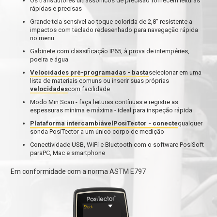
Os transdutores ultrassônicos de precisão fornecem leituras
rápidas e precisas
Grande tela sensível ao toque colorida de 2,8" resistente a
impactos com teclado redesenhado para navegação rápida
no menu
Gabinete com classificação IP65, à prova de intempéries,
poeira e água
Velocidades pré-programadas - basta
selecionar em uma
lista de materiais comuns ou inserir suas próprias
velocidades
com facilidade
Modo Min Scan - faça leituras contínuas e registre as
espessuras mínima e máxima - ideal para inspeção rápida
Plataforma intercambiávelPosiTector - conecte
qualquer
sonda PosiTector a um único corpo de medição
Conectividade USB, WiFi e Bluetooth com o software PosiSoft
paraPC, Mac e smartphone
Em conformidade com a norma ASTM E797