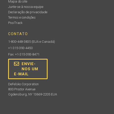
Mapa do site
Presilha para cinto
Junte-se à nossa equipe
Declaração de privacidade
Clipe de cinto para corpos de medidores PosiTector
Termos e condições
PosiTrack
CONTATO
1-800-448-3835
(EUA e Canadá)
+1-315-393-4450
Fax: +1-315-393-8471
Saiba mais
ENVIE-
NOS UM
E-MAIL
DeFelsko Corporation
800 Proctor Avenue
Ogdensburg, NY 13669-2205 EUA
Escudo protetor da lente