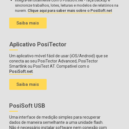
Integra-se totalmente com o PosiSoft.net - faça backup e
sincronize trabalhos, lotes, leituras e modelos de relatórios na
nuvem.
Clique aqui para saber mais sobre o PosiSoft.net
Saiba mais
Aplicativo PosiTector
Um aplicativo móvel fácil de usar (iOS/Android) que se
conecta ao seu PosiTector Advanced, PosiTector
Smartlink ou PosiTest AT. Compatível com o
PosiSoft.net
.
Saiba mais
PosiSoft USB
Uma interface de medição simples para recuperar
dados de maneira semelhante a uma unidade flash.
Não é necessário instalar software nem conexão com