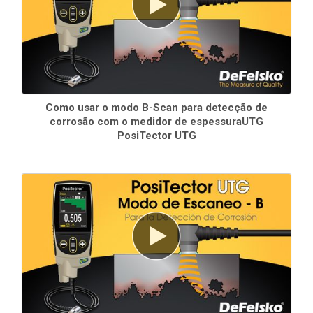
Como usar o modo B-Scan para detecção de
Todos os medidores vêm completos
, com corpo e sonda,
corrosão com o medidor de espessuraUTG
acoplamento, estojo de borracha protetor, pulseira, 3 pilhas
PosiTector UTG
alcalinas AAA, instruções, estojo de transporte protetor,
proteção protetora da lente, certificado de calibração de
formato longo rastreável ao NIST ou PTB, cabo USB, software
PosiSoft , garantia de dois (2) anos.
Standard Modelos
Inclui TODOS os recursos mostrados acima, além de...
Armazenamento de 1.000 leituras por sonda - as leituras
armazenadas podem ser visualizadas ou baixadas
Advanced Modelos