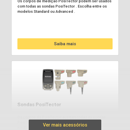
Os corpos de medição PosiTector podem ser usados
com todas as sondas PosiTector . Escolha entre os
modelos Standard ou Advanced .
Saiba mais
Sondas PosiTector
Os corpos do PosiTector aceitam todas as sondas
PosiTector , convertendo-se facilmente de um
Ver mais acessórios
medidor de espessura de revestimento em um