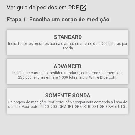
rastreabilidade ao NIST ou PTB incluído
Ver guia de pedidos em PDF
A compensação de temperatura integrada garante a precisão da
medição
Etapa 1: Escolha um corpo de medição
Está em conformidade com as normas nacionais e
internacionais, incluindo a ASTM E797
STANDARD
Versátil
Inclui todos os recursos acima e armazenamento de 1.000 leituras por
sonda
O corpo do PosiTector aceita todos os PosiTector
6000
,
200
,
RTR
,
SPG
DPM
,
IRT
,
SST
,
UTG
,
SHD
,
BHI
e
GLS
,
convertendo facilmente de um medidor de espessura de
ADVANCED
revestimento para um medidor de perfil de superfície,
medidor de ponto de orvalho, testador de sal solúvel,
Inclui os recursos do medidor standard , com armazenamento de
medidor ultrassônico de espessura de parede, testador
250.000 leituras em até 1.000 lotes. Inclui WiFi e Bluetooth.
de dureza ou medidor de brilho
Tela de rotação automática
com Flip Lock
SOMENTE SONDA
Ajuste de um ou dois pontos
Os corpos de medição PosiTector são compatíveis com toda a linha de
Comutável em polegadas/mm
sondas PosiTector 6000, 200, DPM, IRT, SPG, RTR, SST, SHD, BHI e UTG .
Idiomas de exibição
selecionáveis
Cabos estendidos disponíveis (até 20 m/60 pés) para
medição subaquática ou remota