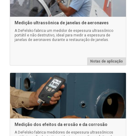
Medição ultrassônica de janelas de aeronaves
A DeFelsko fabrica um medidor de espessura ultrassônico
portátil e não destrutivo, ideal para medir a espessura de
Malas Pelican para kits de inspeção
janelas de aeronaves durante a restauração de janelas.
PosiTector
Estojos Pelican resistentes e à prova d'água,
completos com uma inserção de espuma
Notas de aplicação
personalizada para segurar com segurança seu
instrumento PosiTector .
Saiba mais
Medição dos efeitos da erosão e da corrosão
A DeFelsko fabrica medidores de espessura ultrassônicos