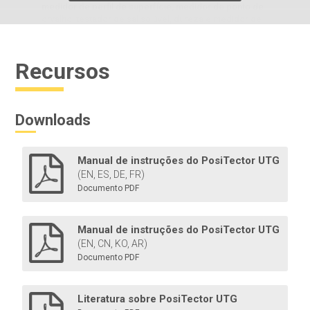
medidor de perfil de superfície, medidor de ponto de
orvalho, testador de sal solúvel, dureza e medidor de
espessura ultrassônico.
Recursos
Saiba mais
Downloads
Manual de instruções do PosiTector UTG
(EN, ES, DE, FR)
Documento PDF
Impressora Bluetooth
Manual de instruções do PosiTector UTG
(EN, CN, KO, AR)
Operada por bateria e leve, essa impressora Bluetooth
Documento PDF
imprime leituras e resumos estatísticos via Bluetooth
dos modelos Advanced .
Literatura sobre PosiTector UTG