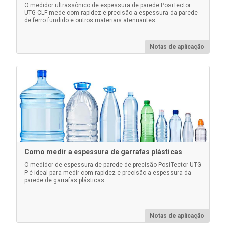
Saiba mais
O medidor ultrassônico de espessura de parede PosiTector
UTG CLF mede com rapidez e precisão a espessura da parede
de ferro fundido e outros materiais atenuantes.
Notas de aplicação
Estojo PosiTector
Estojo rígido conveniente para transportar o corpo do
medidor PosiTector e várias sondas
Como medir a espessura de garrafas plásticas
O medidor de espessura de parede de precisão PosiTector UTG
P é ideal para medir com rapidez e precisão a espessura da
parede de garrafas plásticas.
Saiba mais
Notas de aplicação