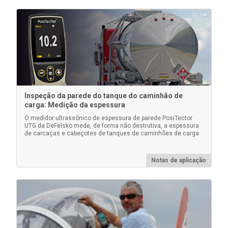
Kit de alimentação CA
Inspeção da parede do tanque do caminhão de
carga: Medição da espessura
Use para operação contínua. Este kit fornece várias
soluções alternativas de energia para seu PosiTector
O medidor ultrassônico de espessura de parede PosiTector
UTG da DeFelsko mede, de forma não destrutiva, a espessura
operado por bateria. Opere seu medidor sem a
de carcaças e cabeçotes de tanques de caminhões de carga
necessidade de baterias.
Notas de aplicação
Saiba mais