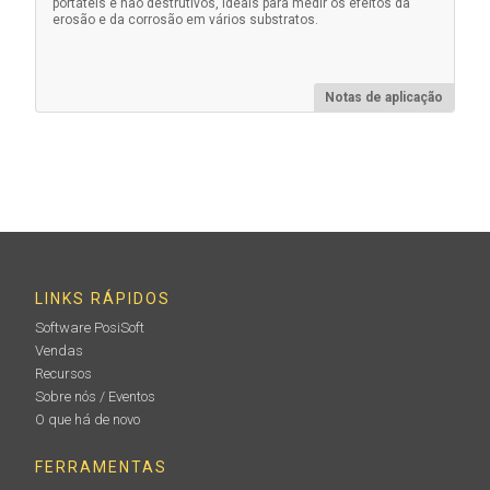
portáteis e não destrutivos, ideais para medir os efeitos da
erosão e da corrosão em vários substratos.
Acoplador ultrassônico
Notas de aplicação
Todos os PosiTector 200 e PosiTector UTG são
enviados com (1) frasco de acoplamento ultrassônico.
Garrafas adicionais de 4 oz. estão disponíveis
(vendidas em caixas de 12 ou pacotes duplos).
Saiba mais
LINKS RÁPIDOS
Software PosiSoft
Vendas
Recursos
Sobre nós / Eventos
O que há de novo
FERRAMENTAS