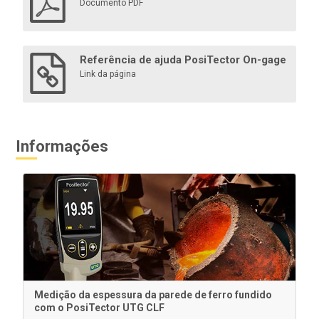
Documento PDF
Saiba mais
Referência de ajuda PosiTector On-gage
Link da página
Informações
Blocos de Degrau Certificados
Ideal para verificar a calibração e a operação de
medidores de espessura ultrassônicos e é um
componente importante para atender aos requisitos
de controle de qualidade internos e da ISO.
Medição da espessura da parede de ferro fundido
com o PosiTector UTG CLF