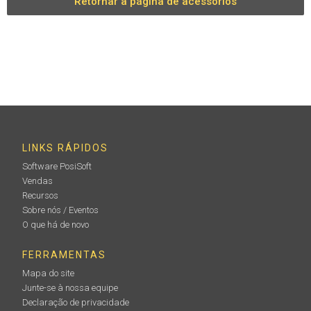
Retornar à página de acessórios
LINKS RÁPIDOS
Software PosiSoft
Vendas
Recursos
Sobre nós / Eventos
O que há de novo
FERRAMENTAS
Mapa do site
Junte-se à nossa equipe
Declaração de privacidade