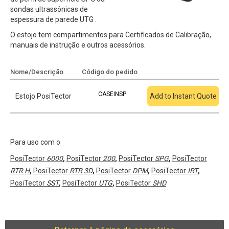
sondas ultrassônicas de
espessura de parede UTG .
O estojo tem compartimentos para Certificados de Calibração,
manuais de instrução e outros acessórios.
Nome/Descrição
Código do pedido
Adicionar à cotação
CASEINSP
Estojo PosiTector
Add to Instant Quote
Para uso com o
PosiTector
6000
,
PosiTector
200
,
PosiTector
SPG
,
PosiTector
RTR H
,
PosiTector
RTR 3D
,
PosiTector
DPM
,
PosiTector
IRT
,
PosiTector
SST
,
PosiTector
UTG
,
PosiTector
SHD