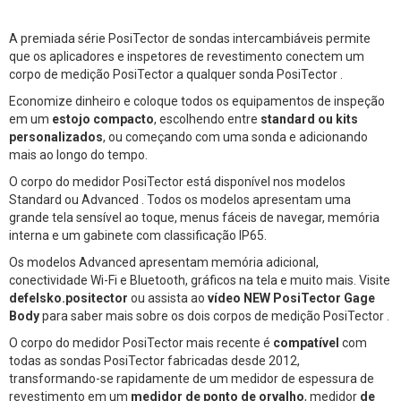
A premiada série PosiTector de sondas intercambiáveis permite
que os aplicadores e inspetores de revestimento conectem um
corpo de medição PosiTector a qualquer sonda PosiTector .
Economize dinheiro e coloque todos os equipamentos de inspeção
em um
estojo compacto
, escolhendo entre
standard ou kits
personalizados
, ou começando com uma sonda e adicionando
mais ao longo do tempo.
O corpo do medidor PosiTector está disponível nos modelos
Standard ou Advanced . Todos os modelos apresentam uma
grande tela sensível ao toque, menus fáceis de navegar, memória
interna e um gabinete com classificação IP65.
Os modelos Advanced apresentam memória adicional,
conectividade Wi-Fi e Bluetooth, gráficos na tela e muito mais. Visite
defelsko.positector
ou assista ao
vídeo NEW PosiTector Gage
Body
para saber mais sobre os dois corpos de medição PosiTector .
O corpo do medidor PosiTector mais recente é
compatível
com
todas as sondas PosiTector fabricadas desde 2012,
transformando-se rapidamente de um medidor de espessura de
revestimento em um
medidor de ponto de orvalho
, medidor
de