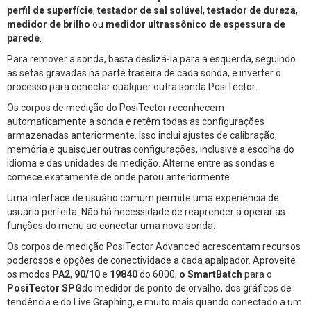
perfil de superfície
,
testador de sal solúvel
,
testador de dureza
,
medidor de brilho
ou
medidor ultrassônico de espessura de
parede
.
Para remover a sonda, basta deslizá-la para a esquerda, seguindo
as setas gravadas na parte traseira de cada sonda, e inverter o
processo para conectar qualquer outra sonda PosiTector .
Os corpos de medição do PosiTector reconhecem
automaticamente a sonda e retêm todas as configurações
armazenadas anteriormente. Isso inclui ajustes de calibração,
memória e quaisquer outras configurações, inclusive a escolha do
idioma e das unidades de medição. Alterne entre as sondas e
comece exatamente de onde parou anteriormente.
Uma interface de usuário comum permite uma experiência de
usuário perfeita. Não há necessidade de reaprender a operar as
funções do menu ao conectar uma nova sonda.
Os corpos de medição PosiTector Advanced acrescentam recursos
poderosos e opções de conectividade a cada apalpador. Aproveite
os modos
PA2
,
90/10
e
19840
do 6000,
o SmartBatch
para o
PosiTector SPG
do medidor de ponto de orvalho, dos gráficos de
tendência e do Live Graphing, e muito mais quando conectado a um