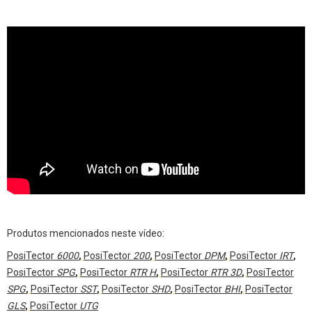
Produtos mencionados neste vídeo:
PosiTector
6000
,
PosiTector
200
,
PosiTector
DPM
,
PosiTector
IRT
,
PosiTector
SPG
,
PosiTector
RTR H
,
PosiTector
RTR 3D
,
PosiTector
SPG
,
PosiTector
SST
,
PosiTector
SHD
,
PosiTector
BHI
,
PosiTector
GLS
,
PosiTector
UTG