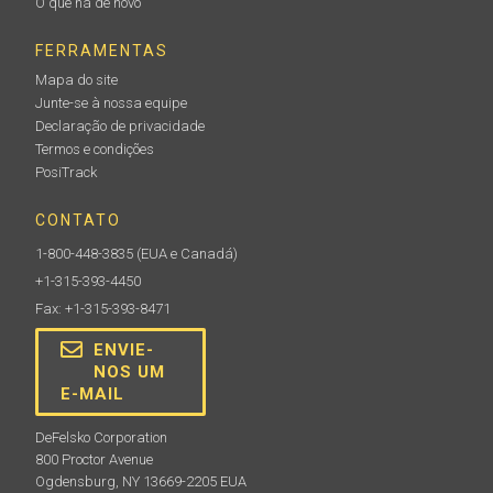
O que há de novo
FERRAMENTAS
Mapa do site
Junte-se à nossa equipe
Declaração de privacidade
Termos e condições
PosiTrack
CONTATO
1-800-448-3835
(EUA e Canadá)
+1-315-393-4450
Fax: +1-315-393-8471
ENVIE-
NOS UM
E-MAIL
DeFelsko Corporation
800 Proctor Avenue
Ogdensburg, NY 13669-2205 EUA