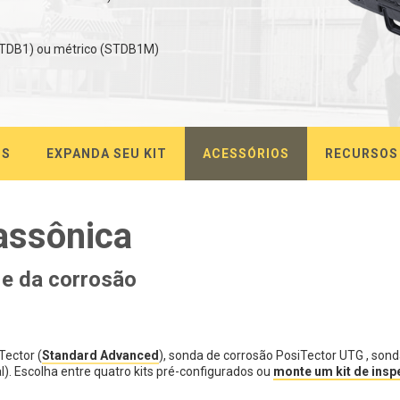
 (STDB1) ou métrico (STDB1M)
OS
EXPANDA SEU KIT
ACESSÓRIOS
RECURSOS
rassônica
 e da corrosão
Tector (
Standard Advanced
), sonda de corrosão PosiTector UTG , sond
l). Escolha entre quatro kits pré-configurados ou
monte um kit de ins