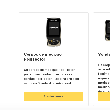
Corpos de medição
Sonda
PosiTector
Os corp
as sond
Os corpos de medição PosiTector
facilme
podem ser usados com todas as
espessu
sondas PosiTector . Escolha entre os
medidor 
modelos Standard ou Advanced .
medidor
de sal 
Saiba mais
espessu