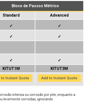
Bloco de Passos Métrico
Standard
Advanced
✓
✓
✓
✓
✓
✓
KITUT1M
KITUT3M
 to Instant Quote
Add to Instant Quote
orrosão intensa ou corrosão por pite, enquanto a
 ou levemente corroídas, ignorando