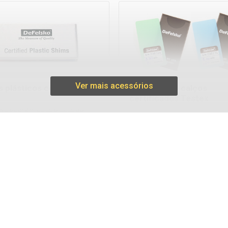
Ver mais acessórios
 plásticos certificados
Conjunto de calços
certificados Testex
tiva econômica às placas de
evestidas, com precisão
Usado para verificar a precisão 
a. Ideal para proteger a ponta
operação de todos os micrôme
a do PosiTector .
Testex . Ideal para atender aos
requisitos de controle de quali
internos e da ISO. Inclui Certifi
Calibração rastreável ao PTB.
Saiba mais
Saiba mais