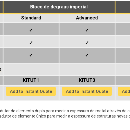
Bloco de degraus imperial
Standard
Advanced
✓
✓
✓
✓
✓
✓
o
KITUT1
KITUT3
Add to Instant Quote
Add to Instant Quote
Add
sdutor de elemento duplo para medir a espessura do metal através de c
ansdutor de elemento único para medir a espessura de estruturas novas