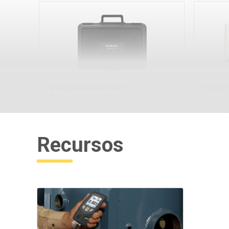
Estojo PosiTector
Calços
Estojo rígido conveniente para
Alterna
transportar o corpo do medidor
metal r
PosiTector e várias sondas
reduzid
Recursos
de prov
Saiba mais