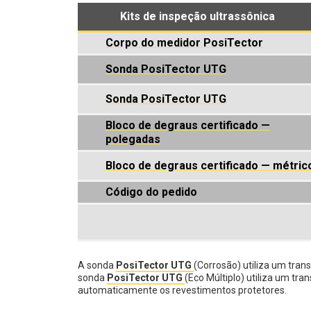
Kits de inspeção ultrassônica
Corpo do medidor PosiTector
Sonda PosiTector UTG
Sonda PosiTector UTG
Bloco de degraus certificado —
polegadas
Bloco de degraus certificado — métric
Código do pedido
A sonda
PosiTector UTG
(Corrosão) utiliza um tran
sonda
PosiTector UTG
(Eco Múltiplo) utiliza um tr
automaticamente os revestimentos protetores.