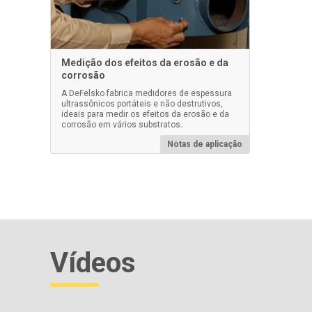
Medição dos efeitos da erosão e da
corrosão
Malas Pelican para kits de
Acopl
A DeFelsko fabrica medidores de espessura
inspeção PosiTector
ultrassônicos portáteis e não destrutivos,
ideais para medir os efeitos da erosão e da
Todos o
corrosão em vários substratos.
UTG são
Estojos Pelican resistentes e à prova
acoplam
d'água, completos com uma inserção
Notas de aplicação
adiciona
de espuma personalizada para segurar
(vendid
com segurança seu instrumento
duplos)
PosiTector .
Saiba mais
Vídeos