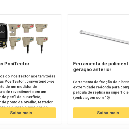
s PosiTector
Ferramenta de poliment
geração anterior
os do PosiTector aceitam todas
as PosiTector , convertendo-se
Ferramenta de fricção de plást
nte de um medidor de
extremidade redonda para comp
ra de revestimento em um
película de réplica na superfície
de perfil de superfície,
(embalagem com 10)
 de ponto de orvalho, testador
solúvel, dureza e medidor de
ra ultrassônico.
Saiba mais
Saiba mais