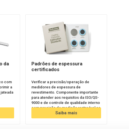
o da
Padrões de espessura
certificados
ico com
Verificar a precisão/operação de
rimir a
medidores de espessura de
 jateada
revestimento. Componente importante
para atender aos requisitos da ISO/QS-
9000 e de controle de qualidade interno
com precisão de medição rastreável ao
Saiba mais
NIST ou PTB.