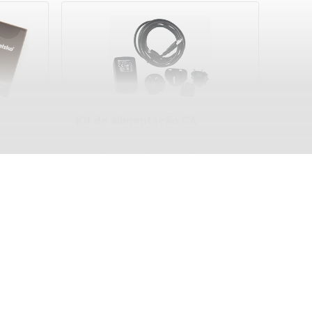
Kit de alimentação CA
Use para operação contínua. Este kit
fornece várias soluções alternativas de
e a
energia para seu PosiTector operado
tros
por bateria. Opere seu medidor sem a
necessidade de baterias.
dade
cado de
Saiba mais