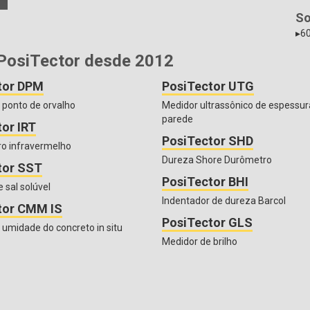
So
▸60
PosiTector desde 2012
tor DPM
PosiTector UTG
 ponto de orvalho
Medidor ultrassônico de espessur
parede
or IRT
PosiTector SHD
o infravermelho
Dureza Shore Durômetro
tor SST
PosiTector BHI
 sal solúvel
Indentador de dureza Barcol
tor CMM IS
PosiTector GLS
 umidade do concreto in situ
Medidor de brilho