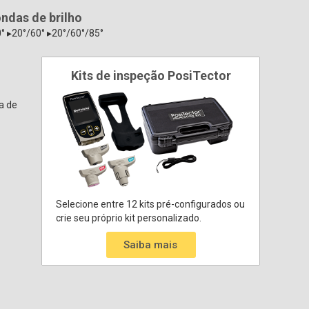
ndas de brilho
° ▸20°/60° ▸20°/60°/85°
Kits de inspeção PosiTector
a de
Selecione entre 12 kits pré-configurados ou
crie seu próprio kit personalizado.
Saiba mais