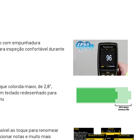
co com empunhadura
ra inspeção confortável durante
que colorida maior, de 2,8",
com teclado redesenhado para
nu
nsível ao toque para renomear
icionar notas e muito mais